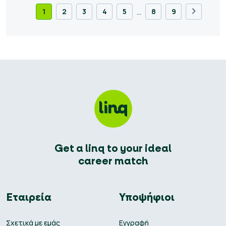
…
1
2
3
4
5
8
9
Get a linq to your ideal
career match
Εταιρεία
Υποψήφιοι
Σχετικά με εμάς
Εγγραφή