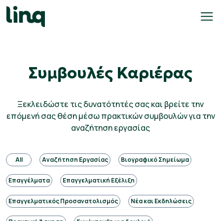
Skip
to
content
γοδότες
Συμβουλές Καριέρας
ολογισμός
σθού
Ξεκλειδώστε τις δυνατότητές σας και βρείτε την
επόμενή σας θέση μέσω πρακτικών συμβουλών για την
σεις
αναζήτηση εργασίας
γασίας
All
Αναζήτηση Εργασίας
Βιογραφικό Σημείωμα
Ελληνικά
Επαγγέλματα
Επαγγελματική Εξέλιξη
Επαγγελματικός Προσανατολισμός
Νέα και Εκδηλώσεις