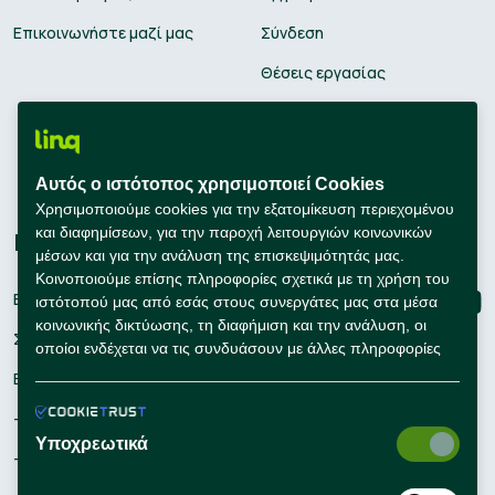
Επικοινωνήστε μαζί μας
Σύνδεση
Θέσεις εργασίας
Υπολογισμός μισθού
Εκπαίδευση
Αυτός ο ιστότοπος χρησιμοποιεί Cookies
Συμβουλές Καριέρας
Χρησιμοποιούμε cookies για την εξατομίκευση περιεχομένου
και διαφημίσεων, για την παροχή λειτουργιών κοινωνικών
Εταιρείες
Connect with us
μέσων και για την ανάλυση της επισκεψιμότητάς μας.
Κοινοποιούμε επίσης πληροφορίες σχετικά με τη χρήση του
Εγγραφή
ιστότοπού μας από εσάς στους συνεργάτες μας στα μέσα
κοινωνικής δικτύωσης, τη διαφήμιση και την ανάλυση, οι
Σύνδεση
οποίοι ενδέχεται να τις συνδυάσουν με άλλες πληροφορίες
που τους έχετε παράσχει ή που έχουν συλλέξει οι ίδιοι από
Εργαλεία Προσλήψεων
τη χρήση των υπηρεσιών τους από εσάς.
– Self Service Hiring Solutions
Υποχρεωτικά
– Talent Hiring Solutions