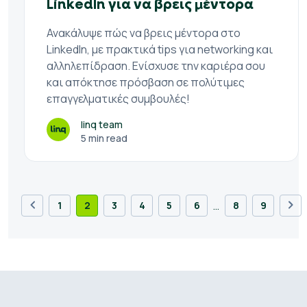
LinkedIn για να βρεις μέντορα
Ανακάλυψε πώς να βρεις μέντορα στο
LinkedIn, με πρακτικά tips για networking και
αλληλεπίδραση. Ενίσχυσε την καριέρα σου
και απόκτησε πρόσβαση σε πολύτιμες
επαγγελματικές συμβουλές!
linq team
5 min read
…
1
2
3
4
5
6
8
9