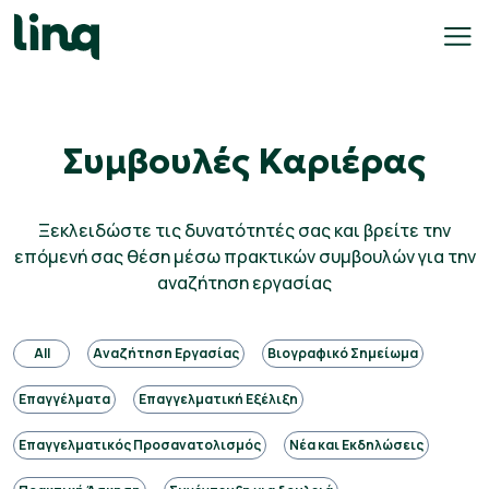
Skip
to
content
γοδότες
Συμβουλές Καριέρας
ολογισμός
σθού
Ξεκλειδώστε τις δυνατότητές σας και βρείτε την
επόμενή σας θέση μέσω πρακτικών συμβουλών για την
σεις
αναζήτηση εργασίας
γασίας
All
Αναζήτηση Εργασίας
Βιογραφικό Σημείωμα
Ελληνικά
Επαγγέλματα
Επαγγελματική Εξέλιξη
Επαγγελματικός Προσανατολισμός
Νέα και Εκδηλώσεις