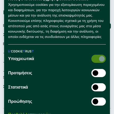
Συμβουλές Καριέρας
Χρησιμοποιούμε cookies για την εξατομίκευση περιεχομένου
και διαφημίσεων, για την παροχή λειτουργιών κοινωνικών
Εταιρείες
Connect with us
μέσων και για την ανάλυση της επισκεψιμότητάς μας.
Κοινοποιούμε επίσης πληροφορίες σχετικά με τη χρήση του
Εγγραφή
ιστότοπού μας από εσάς στους συνεργάτες μας στα μέσα
κοινωνικής δικτύωσης, τη διαφήμιση και την ανάλυση, οι
Σύνδεση
οποίοι ενδέχεται να τις συνδυάσουν με άλλες πληροφορίες
που τους έχετε παράσχει ή που έχουν συλλέξει οι ίδιοι από
Εργαλεία Προσλήψεων
τη χρήση των υπηρεσιών τους από εσάς.
– Self Service Hiring Solutions
Υποχρεωτικά
– Talent Hiring Solutions
– Employer Branding
Προτιμήσεις
Solutions
Συμβουλές Προσλήψεων
Στατιστικά
Προώθησης