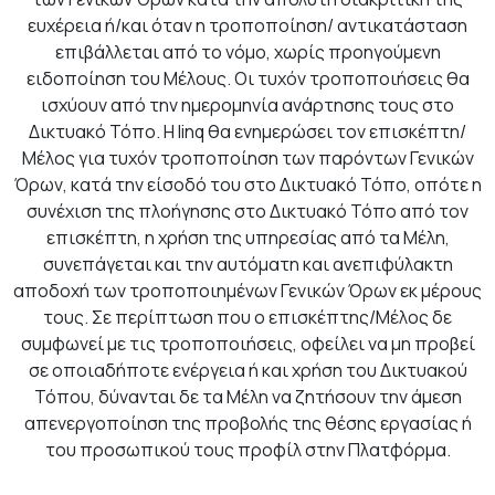
ευχέρεια ή/και όταν η τροποποίηση/ αντικατάσταση
επιβάλλεται από το νόμο, χωρίς προηγούμενη
ειδοποίηση του Μέλους. Οι τυχόν τροποποιήσεις θα
ισχύουν από την ημερομηνία ανάρτησης τους στο
Δικτυακό Τόπο. Η linq θα ενημερώσει τον επισκέπτη/
Μέλος για τυχόν τροποποίηση των παρόντων Γενικών
Όρων, κατά την είσοδό του στο Δικτυακό Τόπο, οπότε η
συνέχιση της πλοήγησης στο Δικτυακό Τόπο από τον
επισκέπτη, η χρήση της υπηρεσίας από τα Μέλη,
συνεπάγεται και την αυτόματη και ανεπιφύλακτη
αποδοχή των τροποποιημένων Γενικών Όρων εκ μέρους
τους. Σε περίπτωση που ο επισκέπτης/Μέλος δε
συμφωνεί με τις τροποποιήσεις, οφείλει να μη προβεί
σε οποιαδήποτε ενέργεια ή και χρήση του Δικτυακού
Τόπου, δύνανται δε τα Μέλη να ζητήσουν την άμεση
απενεργοποίηση της προβολής της θέσης εργασίας ή
του προσωπικού τους προφίλ στην Πλατφόρμα.