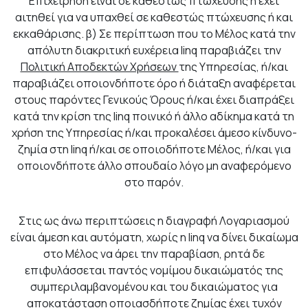
Επιχείρηση είναι σε καθεστώς πτώχευσης ή έχει
αιτηθεί για να υπαχθεί σε καθεστώς πτώχευσης ή και
εκκαθάρισης. β) Σε περίπτωση που το Μέλος κατά την
απόλυτη διακριτική ευχέρεια linq παραβιάζει την
Πολιτική Αποδεκτών Χρήσεων
της Υπηρεσίας, ή/και
παραβιάζει οποιονδήποτε όρο ή διάταξη αναφέρεται
στους παρόντες Γενικούς Όρους ή/και έχει διαπράξει
κατά την κρίση της linq ποινικό ή άλλο αδίκημα κατά τη
χρήση της Υπηρεσίας ή/και προκαλέσει άμεσο κίνδυνο-
ζημία στη linq ή/και σε οποιοδήποτε Μέλος, ή/και για
οποιονδήποτε άλλο σπουδαίο λόγο μη αναφερόμενο
στο παρόν.
Στις ως άνω περιπτώσεις η διαγραφή Λογαριασμού
είναι άμεση και αυτόματη, χωρίς η linq να δίνει δικαίωμα
στο Μέλος να άρει την παραβίαση, ρητά δε
επιφυλάσσεται παντός νομίμου δικαιώματός της
συμπεριλαμβανομένου και του δικαιώματος για
αποκατάσταση οποιασδήποτε ζημίας έχει τυχόν