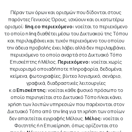
Πέραν των όρων και ορισμών που δίδονται στους
παρόντες Γενικούς Όρους, ισχύουν και οι κατωτέρω
ορισμοί:
linq.co
περιεχόμενο:
νοείται το περιεχόμενο
το οποίο η linq διαθέτει μέσω του Δικτυακού της Τόπου
και περιλαμβάνει και τυχόν περιεχόμενο του οποίου
την άδεια προβολής έχει λάβει αλλά δεν περιλαμβάνει
περιεχόμενο το οποίο αναρτά στο Δικτυακό Τόπο
Επισκέπτης ή Μέλος.
Περιεχόμενο:
νοείται χωρίς
περιορισμό οποιαδήποτε πληροφορία, δεδομένα,
κείμενα, φωτογραφίες, βίντεο λογισμικό, σενάριο,
γραφικά, διαδραστικές λειτουργίες
κ.α
Επισκέπτης:
νοείται κάθε φυσικό πρόσωπο το
οποίο περιηγείται στο Δικτυακό Τόπο ή/και κάνει
χρήση των λοιπών υπηρεσιών που παρέχονται στον
Δικτυακό Τόπο από την linq για τη χρήση των οποίων
δεν απαιτείται εγγραφής Μέλους.
Μέλος:
νοείται o
Φοιτητής ή η Επιχείρηση, όπως ορίζονται στο