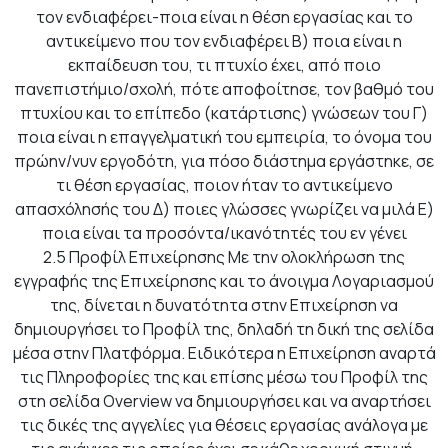
τον ενδιαφέρει-ποια είναι η θέση εργασίας και το
αντικείμενο που τον ενδιαφέρει Β) ποια είναι η
εκπαίδευση του, τι πτυχίο έχει, από ποιο
πανεπιστήμιο/σχολή, πότε αποφοίτησε, τον βαθμό του
πτυχίου και το επίπεδο (κατάρτισης) γνώσεων του Γ)
ποια είναι η επαγγελματική του εμπειρία, το όνομα του
πρώην/νυν εργοδότη, για πόσο διάστημα εργάστηκε, σε
τι θέση εργασίας, ποιον ήταν το αντικείμενο
απασχόλησής του Δ) ποιες γλώσσες γνωρίζει να μιλά Ε)
ποια είναι τα προσόντα/ικανότητές του εν γένει
2.5
Προφίλ Επιχείρησης
Με την ολοκλήρωση της
εγγραφής της Επιχείρησης και το άνοιγμα Λογαριασμού
της, δίνεται η δυνατότητα στην Επιχείρηση να
δημιουργήσει το Προφίλ της, δηλαδή τη δική της σελίδα
μέσα στην Πλατφόρμα. Ειδικότερα η Επιχείρηση αναρτά
τις Πληροφορίες της και επίσης μέσω του Προφίλ της
στη σελίδα Overview να δημιουργήσει και να αναρτήσει
τις δικές της αγγελίες για θέσεις εργασίας ανάλογα με