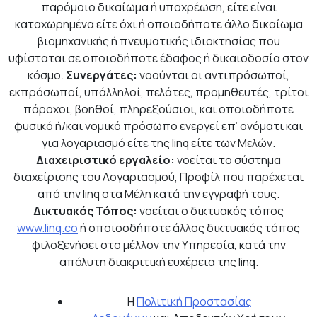
παρόμοιο δικαίωμα ή υποχρέωση, είτε είναι
καταχωρημένα είτε όχι ή οποιοδήποτε άλλο δικαίωμα
βιομηχανικής ή πνευματικής ιδιοκτησίας που
υφίσταται σε οποιοδήποτε έδαφος ή δικαιοδοσία στον
κόσμο.
Συνεργάτες:
νοούνται οι αντιπρόσωποί,
εκπρόσωποί, υπάλληλοί, πελάτες, προμηθευτές, τρίτοι
πάροχοι, βοηθοί, πληρεξούσιοι, και οποιοδήποτε
φυσικό ή/και νομικό πρόσωπο ενεργεί επ’ ονόματι και
για λογαριασμό είτε της linq είτε των Μελών.
Διαχειριστικό εργαλείο:
νοείται το σύστημα
διαχείρισης του Λογαριασμού, Προφίλ που παρέχεται
από την linq στα Μέλη κατά την εγγραφή τους.
Δικτυακός Τόπος:
νοείται ο δικτυακός τόπος
www.linq.co
ή οποιοσδήποτε άλλος δικτυακός τόπος
φιλοξενήσει στο μέλλον την Υπηρεσία, κατά την
απόλυτη διακριτική ευχέρεια της linq.
Η
Πολιτική Προστασίας