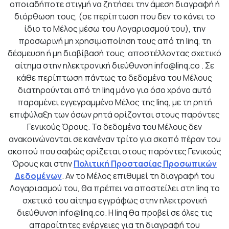
οποιαδήποτε στιγμή να ζητήσει την άμεση διαγραφή ή
διόρθωση τους, (σε περίπτωση που δεν το κάνει το
ίδιο το Μέλος μέσω του Λογαριασμού του), την
προσωρινή μη χρησιμοποίηση τους από τη linq, τη
δέσμευση ή μη διαβίβασή τους, αποστέλλοντας σχετικό
αίτημα στην ηλεκτρονική διεύθυνση
info@linq.co
. Σε
κάθε περίπτωση πάντως τα δεδομένα του Μέλους
διατηρούνται από τη linq μόνο για όσο χρόνο αυτό
παραμένει εγγεγραμμένο Μέλος της linq, με τη ρητή
επιφύλαξη των όσων ρητά ορίζονται στους παρόντες
Γενικούς Όρους. Τα δεδομένα του Μέλους δεν
ανακοινώνονται σε κανέναν τρίτο για σκοπό πέραν του
σκοπού που σαφώς ορίζεται στους παρόντες Γενικούς
Όρους και στην
Πολιτική Προστασίας Προσωπικών
Δεδομένων
. Αν το Μέλος επιθυμεί τη διαγραφή του
Λογαριασμού του, θα πρέπει να αποστείλει στη linq το
σχετικό του αίτημα εγγράφως στην ηλεκτρονική
διεύθυνση
info@linq.co
. Η linq θα προβεί σε όλες τις
απαραίτητες ενέργειες για τη διαγραφή του