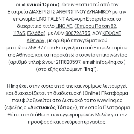
οι
«Γενικοί Όροι»
), έχουν θεσπιστεί από την
Εταιρεία
ΔΙΑΧΕΙΡΙΣΗΣ ΑΝΘΡΩΠΙΝΟΥ ΔΥΝΑΜΙΚΟΥ
με την
επωνυμία
LINQ TALENT Ανώνυμη Εταιρεία
και το
διακριτικό τίτλο
LINQ ΑΕ
, (
Σπύρου Πάτση 82
,
11745
,
Ελλάδα
), με ΑΦΜ
800724735
, ΔΟΥ
ΚΕΦΟΔΕ
Αθηνών
, με αριθμό επαγγελματικού
μητρώου
358,377
του Επαγγελματικού Επιμελητηρίου
της Αθήνας, και τα παρακάτω στοιχεία επικοινωνίας
(αριθμό τηλεφώνου:
2111820597
, email:
info@linq.co
)
(στο εξής καλούμενη “
linq
“).
Η linq έχει στην κυριότητά της και νομίμως λειτουργεί
και διαχειρίζεται τη διαδικτυακή (Online) Πλατφόρμα
που φιλοξενείται στο Δικτυακό τόπο www.linq.co
(εφεξής ο «
Δικτυακός Τόπος
»), την οποία Πλατφόρμα
θέτει στη διάθεση των εγγεγραμμένων Μελών για την
προσφορά και ανεύρεση εργασίας.