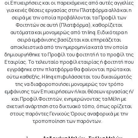
οι Επιχειρήσεις και οι παρεχόμενες από αυτές αγγελίες
για κενές θέσεις εργασίας στην Πλατφόρμα αλλά και η
σειρά με την οποία προβάλλονται τα Προφίλ των
Φοιτητών σε αυτή (Πλατφόρμα), καθορίζεται
αυτόματα και μονομερώς από τη linq. Ειδικότερα η
σειρά εμφάνισης βασίζεται και επηρεάζεται
αποκλειστικά από την ημερομηνία κατά την οποία
δημιουργήθηκε το Προφίλ του φοιτητή ή το προφίλ της
Εταιρίας. Το τελευταίο προφίλ εταιρίας ή φοιτητή που
εγγράφηκε στην πλατφόρμα θα φαίνονται πρώτα και
ούτω καθεξής. Η linq επιφυλάσσεται του δικαιώματός
της να διαφοροποιήσει μονομερώς τον τρόπο
εμφάνισης των Επιχειρήσεων ή/και θέσεων εργασίας ή/
και Προφίλ Φοιτητών, ενημερώνοντας τα Μέλη με
σχετική ανάρτηση στο δικτυακό τόπο, όπως ορίζεται
στους παρόντες Γενικούς Όρους αναφορικά με την
τροποποίηση των παρόντων.