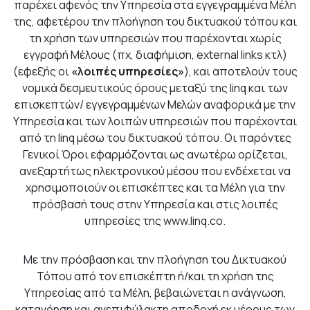
παρέχει αφενός την Υπηρεσία στα εγγεγραμμένα Μέλη
της, αφετέρου την πλοήγηση του δικτυακού τόπου και
τη χρήση των υπηρεσιών που παρέχονται χωρίς
εγγραφή Μέλους (πχ, διαφήμιση, external links κτλ)
(εφεξής οι
«λοιπές υπηρεσίες»
), και αποτελούν τους
νομικά δεσμευτικούς όρους μεταξύ της linq και των
επισκεπτών/ εγγεγραμμένων Μελών αναφορικά με την
Υπηρεσία και των λοιπών υπηρεσιών που παρέχονται
από τη linq μέσω του δικτυακού τόπου. Οι παρόντες
Γενικοί Όροι εφαρμόζονται ως ανωτέρω ορίζεται,
ανεξαρτήτως ηλεκτρονικού μέσου που ενδέχεται να
χρησιμοποιούν οι επισκέπτες και τα Μέλη για την
πρόσβασή τους στην Υπηρεσία και στις λοιπές
υπηρεσίες της www.linq.co.
Με την πρόσβαση και την πλοήγηση του Δικτυακού
Τόπου από τον επισκέπτη ή/και τη χρήση της
Υπηρεσίας από τα Μέλη, βεβαιώνεται η ανάγνωση,
κατανόηση και ανεπιφύλακτη αποδοχή εκ μέρους των