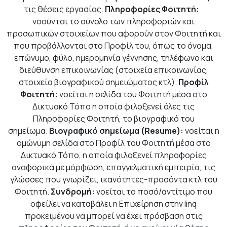
τις θέσεις εργασίας.
Πληροφορίες Φοιτητή:
νοούνται το σύνολο των πληροφοριών και
προσωπικών στοιχείων που αφορούν στον Φοιτητή και
που προβάλλονται στο Προφίλ του, όπως το όνομα,
επώνυμο, φύλο, ημερομηνία γέννησης, τηλέφωνο και
διεύθυνση επικοινωνίας (στοιχεία επικοινωνίας,
στοιχεία βιογραφικού σημειώματος κτλ).
Προφίλ
Φοιτητή:
νοείται η σελίδα του Φοιτητή μέσα στο
Δικτυακό Τόπο η οποία φιλοξενεί όλες τις
Πληροφορίες Φοιτητή, το βιογραφικό του
σημείωμα.
Βιογραφικό σημείωμα (Resume):
νοείται η
ομώνυμη σελίδα στο Προφίλ του Φοιτητή μέσα στο
Δικτυακό Τόπο, η οποία φιλοξενεί πληροφορίες
αναφορικά με μόρφωση, επαγγελματική εμπειρία, τις
γλώσσες που γνωρίζει, ικανότητες-προσόντα κτλ του
Φοιτητή.
Συνδρομή:
νοείται το ποσό/αντίτιμο που
οφείλει να καταβάλει η Επιχείρηση στην linq
προκειμένου να μπορεί να έχει πρόσβαση στις