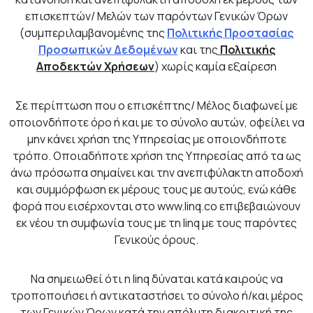
επισκεπτών/ Μελών των παρόντων Γενικών Όρων
(συμπεριλαμβανομένης της
Πολιτικής Προστασίας
Προσωπικών Δεδομένων
και της
Πολιτικής
Αποδεκτών Χρήσεων
) χωρίς καμία εξαίρεση
Σε περίπτωση που ο επισκέπτης/ Μέλος διαφωνεί με
οποιονδήποτε όρο ή και με το σύνολο αυτών, οφείλει να
μην κάνει χρήση της Υπηρεσίας με οποιονδήποτε
τρόπο. Οποιαδήποτε χρήση της Υπηρεσίας από τα ως
άνω πρόσωπα σημαίνει και την ανεπιφύλακτη αποδοχή
και συμμόρφωση εκ μέρους τους με αυτούς, ενώ κάθε
φορά που εισέρχονται στο www.linq.co επιβεβαιώνουν
εκ νέου τη συμφωνία τους με τη linq με τους παρόντες
Γενικούς όρους.
Να σημειωθεί ότι η linq δύναται κατά καιρούς να
τροποποιήσει ή αντικαταστήσει το σύνολο ή/και μέρος
των Γενικών Όρων κατά την απόλυτη διακριτική της