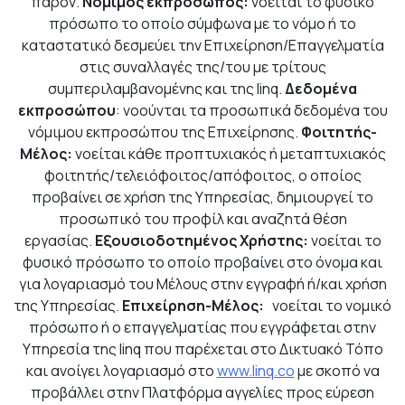
παρόν.
Νόμιμος εκπρόσωπος:
νοείται το φυσικό
πρόσωπο το οποίο σύμφωνα με το νόμο ή το
καταστατικό δεσμεύει την Επιχείρηση/Επαγγελματία
στις συναλλαγές της/του με τρίτους
συμπεριλαμβανομένης και της linq.
Δεδομένα
εκπροσώπου
: νοούνται τα προσωπικά δεδομένα του
νόμιμου εκπροσώπου της Επιχείρησης.
Φοιτητής-
Μέλος:
νοείται κάθε προπτυχιακός ή μεταπτυχιακός
φοιτητής/τελειόφοιτος/απόφοιτος, ο οποίος
προβαίνει σε χρήση της Υπηρεσίας, δημιουργεί το
προσωπικό του προφίλ και αναζητά θέση
εργασίας.
Εξουσιοδοτημένος Χρήστης:
νοείται το
φυσικό πρόσωπο το οποίο προβαίνει στο όνομα και
για λογαριασμό του Μέλους στην εγγραφή ή/και χρήση
της Υπηρεσίας.
Επιχείρηση-Μέλος:
νοείται το νομικό
πρόσωπο ή ο επαγγελματίας που εγγράφεται στην
Υπηρεσία της linq που παρέχεται στο Δικτυακό Τόπο
και ανοίγει λογαριασμό στο
www.linq.co
με σκοπό να
προβάλλει στην Πλατφόρμα αγγελίες προς εύρεση