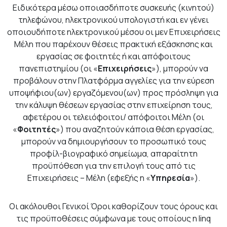
Ειδικότερα μέσω οποιασδήποτε συσκευής (κινητού)
τηλεφώνου, ηλεκτρονικού υπολογιστή και εν γένει
οποιουδήποτε ηλεκτρονικού μέσου οι μεν Επιχειρήσεις
Μέλη που παρέχουν θέσεις πρακτική εξάσκησης και
εργασίας σε φοιτητές ή και απόφοιτους
πανεπιστημίου (οι «
Επιχειρήσεις
»), μπορούν να
προβάλουν στην Πλατφόρμα αγγελίες για την εύρεση
υποψήφιου(ων) εργαζόμενου(ων) προς πρόσληψη για
την κάλυψη θέσεων εργασίας στην επιχείρηση τους,
αφετέρου οι τελειόφοιτοι/ απόφοιτοι Μέλη (οι
«
Φοιτητές
») που αναζητούν κάποια θέση εργασίας,
μπορούν να δημιουργήσουν το προσωπικό τους
προφίλ-βιογραφικό σημείωμα, απαραίτητη
προϋπόθεση για την επιλογή τους από τις
Επιχειρήσεις – Μέλη (εφεξής η «
Υπηρεσία
»).
Oι ακόλουθοι Γενικοί Όροι καθορίζουν τους όρους και
τις προϋποθέσεις σύμφωνα με τους οποίους η linq