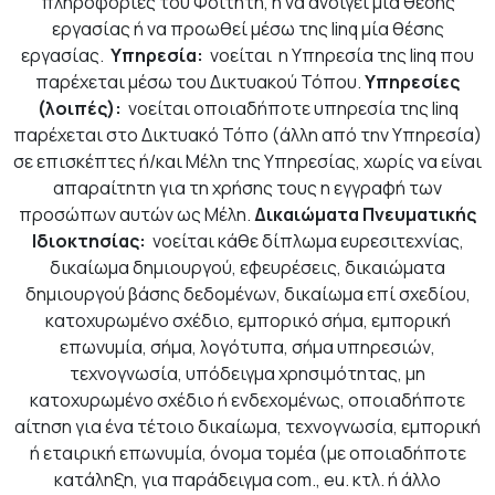
πληροφορίες του Φοιτητή, ή να ανοίγει μία θέσης
εργασίας ή να προωθεί μέσω της linq μία θέσης
εργασίας.
Υπηρεσία:
νοείται η Υπηρεσία της linq που
παρέχεται μέσω του Δικτυακού Τόπου.
Υπηρεσίες
(λοιπές):
νοείται οποιαδήποτε υπηρεσία της linq
παρέχεται στο Δικτυακό Τόπο (άλλη από την Υπηρεσία)
σε επισκέπτες ή/και Μέλη της Υπηρεσίας, χωρίς να είναι
απαραίτητη για τη χρήσης τους η εγγραφή των
προσώπων αυτών ως Μέλη.
Δικαιώματα Πνευματικής
Ιδιοκτησίας:
νοείται κάθε δίπλωμα ευρεσιτεχνίας,
δικαίωμα δημιουργού, εφευρέσεις, δικαιώματα
δημιουργού βάσης δεδομένων, δικαίωμα επί σχεδίου,
κατοχυρωμένο σχέδιο, εμπορικό σήμα, εμπορική
επωνυμία, σήμα, λογότυπα, σήμα υπηρεσιών,
τεχνογνωσία, υπόδειγμα χρησιμότητας, μη
κατοχυρωμένο σχέδιο ή ενδεχομένως, οποιαδήποτε
αίτηση για ένα τέτοιο δικαίωμα, τεχνογνωσία, εμπορική
ή εταιρική επωνυμία, όνομα τομέα (με οποιαδήποτε
κατάληξη, για παράδειγμα com., eu. κτλ. ή άλλο