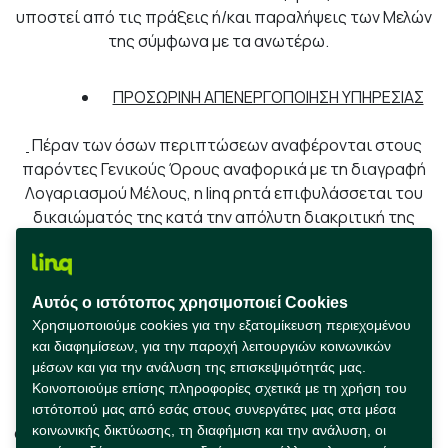
υποστεί από τις πράξεις ή/και παραλήψεις των Μελών
της σύμφωνα με τα ανωτέρω.
ΠΡΟΣΩΡΙΝΗ ΑΠΕΝΕΡΓΟΠΟΙΗΣΗ ΥΠΗΡΕΣΙΑΣ
Πέραν των όσων περιπτώσεων αναφέρονται στους
παρόντες Γενικούς Όρους αναφορικά με τη διαγραφή
Λογαριασμού Μέλους, η linq ρητά επιφυλάσσεται του
δικαιώματός της κατά την απόλυτη διακριτική της
ευχέρεια να απενεργοποιήσει προσωρινά το
Λογαριασμό του Μέλους άμεσα και αζημίως, σε
περίπτωση που αυτή κρίνει ότι έχει παραβιάσει
Αυτός ο ιστότοπος χρησιμοποιεί Cookies
οποιονδήποτε όρο του παρόντος, ή έχει
Χρησιμοποιούμε cookies για την εξατομίκευση περιεχομένου
ληξιπρόθεσμες οφειλές προς αυτή και μέχρις ότου
και διαφημίσεων, για την παροχή λειτουργιών κοινωνικών
άρει την παράβαση εντός διαστήματος που η linq κατά
μέσων και για την ανάλυση της επισκεψιμότητάς μας.
την απόλυτη διακριτική της ευχέρεια του έχει τάξει. Σε
Κοινοποιούμε επίσης πληροφορίες σχετικά με τη χρήση του
περίπτωση μη συμμόρφωσης του, η linq δύναται να
ιστότοπού μας από εσάς στους συνεργάτες μας στα μέσα
απενεργοποιήσει οριστικά το Λογαριασμό του Μέλους,
κοινωνικής δικτύωσης, τη διαφήμιση και την ανάλυση, οι