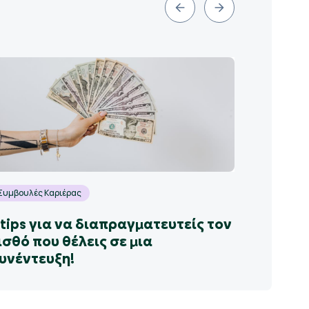
Συμβουλές Καριέρας
 tips για να διαπραγματευτείς τον
ισθό που θέλεις σε μια
υνέντευξη!