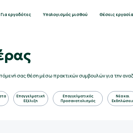
Για εργοδότες
Υπολογισμός μισθού
Θέσεις εργασί
έρας
 επόμενή σας θέση μέσω πρακτικών συμβουλών για την ανα
ατα
Επαγγελματική
Επαγγελματικός
Νέα και
Εξέλιξη
Προσανατολισμός
Εκδηλώσει