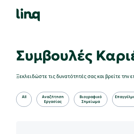
Skip
to
content
γοδότες
Συμβουλές Καρι
ολογισμός
σθού
Ξεκλειδώστε τις δυνατότητές σας και βρείτε την
σεις
γασίας
All
Αναζήτηση
Βιογραφικό
Επαγγέλμ
Ελληνικά
Εργασίας
Σημείωμα