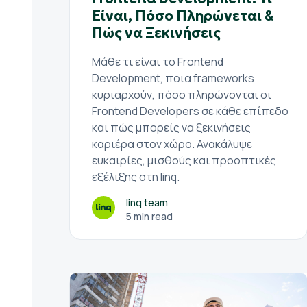
Είναι, Πόσο Πληρώνεται &
Πώς να Ξεκινήσεις
Μάθε τι είναι το Frontend
Development, ποια frameworks
κυριαρχούν, πόσο πληρώνονται οι
Frontend Developers σε κάθε επίπεδο
και πώς μπορείς να ξεκινήσεις
καριέρα στον χώρο. Ανακάλυψε
ευκαιρίες, μισθούς και προοπτικές
εξέλιξης στη linq.
linq team
5 min read