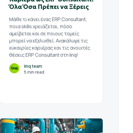
Όλα Όσα Πρέπει να Ξέρεις
Μάθε τι κάνει ένας ERP Consultant,
ποια skills χρειάζεται, πόσο
αμείβεται και σε ποιους τομείς
μπορεί να εξελιχθεί. Ανακάλυψε τις
ευκαιρίες καριέρας και τις ανοιχτές
θέσεις ERP Consultant στη linq!
linq team
5 min read