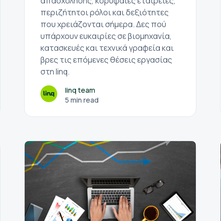
απασχόλησης, κορυφαίες εταιρείες,
περιζήτητοι ρόλοι και δεξιότητες
που χρειάζονται σήμερα. Δες πού
υπάρχουν ευκαιρίες σε βιομηχανία,
κατασκευές και τεχνικά γραφεία και
βρες τις επόμενες θέσεις εργασίας
στη linq.
linq team
5 min read