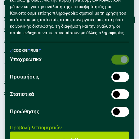
και διαφημίσεων, για την παροχή λειτουργιών κοινωνικών
Εταιρείες
Connect with us
μέσων και για την ανάλυση της επισκεψιμότητάς μας.
Κοινοποιούμε επίσης πληροφορίες σχετικά με τη χρήση του
Εγγραφή
ιστότοπού μας από εσάς στους συνεργάτες μας στα μέσα
κοινωνικής δικτύωσης, τη διαφήμιση και την ανάλυση, οι
Σύνδεση
οποίοι ενδέχεται να τις συνδυάσουν με άλλες πληροφορίες
που τους έχετε παράσχει ή που έχουν συλλέξει οι ίδιοι από
Εργαλεία Προσλήψεων
τη χρήση των υπηρεσιών τους από εσάς.
– Self Service Hiring Solutions
Υποχρεωτικά
– Talent Hiring Solutions
– Employer Branding
Προτιμήσεις
Solutions
Συμβουλές Προσλήψεων
Στατιστικά
Προώθησης
Προβολή λεπτομερειών
Όροι Χρήσης
Πολιτική Απορρήτου