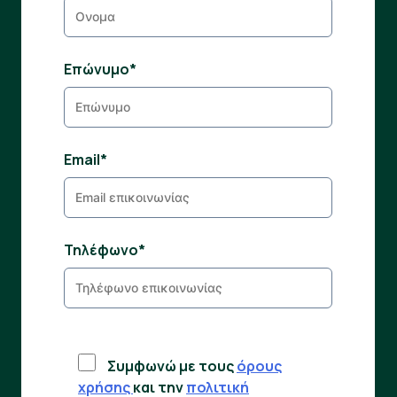
Eπώνυμο*
Email*
Τηλέφωνο*
Συμφωνώ με τους
όρους
χρήσης
και την
πολιτική