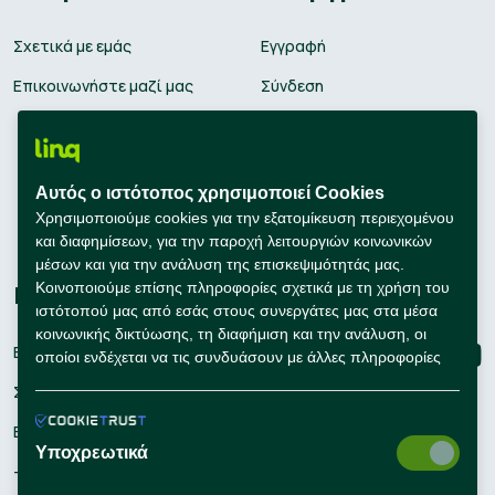
Σχετικά με εμάς
Εγγραφή
Επικοινωνήστε μαζί μας
Σύνδεση
Θέσεις εργασίας
Υπολογισμός μισθού
Αυτός ο ιστότοπος χρησιμοποιεί Cookies
Εκπαίδευση
Χρησιμοποιούμε cookies για την εξατομίκευση περιεχομένου
και διαφημίσεων, για την παροχή λειτουργιών κοινωνικών
Συμβουλές Καριέρας
μέσων και για την ανάλυση της επισκεψιμότητάς μας.
Κοινοποιούμε επίσης πληροφορίες σχετικά με τη χρήση του
Εταιρείες
Connect with us
ιστότοπού μας από εσάς στους συνεργάτες μας στα μέσα
κοινωνικής δικτύωσης, τη διαφήμιση και την ανάλυση, οι
Εγγραφή
οποίοι ενδέχεται να τις συνδυάσουν με άλλες πληροφορίες
που τους έχετε παράσχει ή που έχουν συλλέξει οι ίδιοι από
Σύνδεση
τη χρήση των υπηρεσιών τους από εσάς.
Εργαλεία Προσλήψεων
Υποχρεωτικά
– Self Service Hiring Solutions