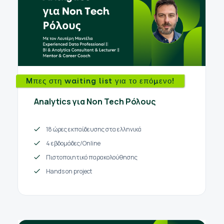
Mπες στη waiting list για το επόμενο!
Analytics για Non Tech Ρόλους
18 ώρες εκπαίδευσης στα ελληνικά
4 εβδομάδες/Online
Πιστοποιητικό παρακολούθησης
Hands on project