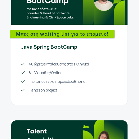
Mπες στη waiting list για το επόμενο!
Java Spring BootCamp
40 ώρες εκπαίδευσης στα ελληνικά
8 εβδομάδες/Online
Πιστοποιητικό παρακολούθησης
Hands on project