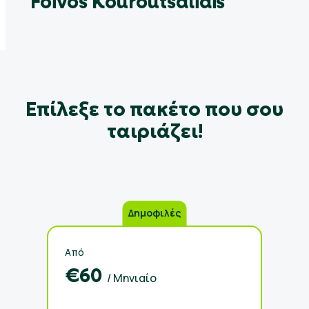
Foivos Kouroutsalidis
Eπίλεξε το πακέτο που σου
ταιριάζει!
Δημοφιλές
Από
€60
/ Μηνιαίο