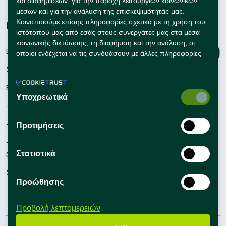
και διαφημίσεων, για την παροχή λειτουργιών κοινωνικών
Συμβουλές Καριέρας
μέσων και για την ανάλυση της επισκεψιμότητάς μας.
Κοινοποιούμε επίσης πληροφορίες σχετικά με τη χρήση του
Εταιρείες
Connect with us
ιστότοπού μας από εσάς στους συνεργάτες μας στα μέσα
κοινωνικής δικτύωσης, τη διαφήμιση και την ανάλυση, οι
Εγγραφή
οποίοι ενδέχεται να τις συνδυάσουν με άλλες πληροφορίες
που τους έχετε παράσχει ή που έχουν συλλέξει οι ίδιοι από
Σύνδεση
τη χρήση των υπηρεσιών τους από εσάς.
Εργαλεία Προσλήψεων
Υποχρεωτικά
– Self Service Hiring Solutions
– Talent Hiring Solutions
Προτιμήσεις
– Employer Branding
Στατιστικά
Solutions
Συμβουλές Προσλήψεων
Προώθησης
Προβολή λεπτομερειών