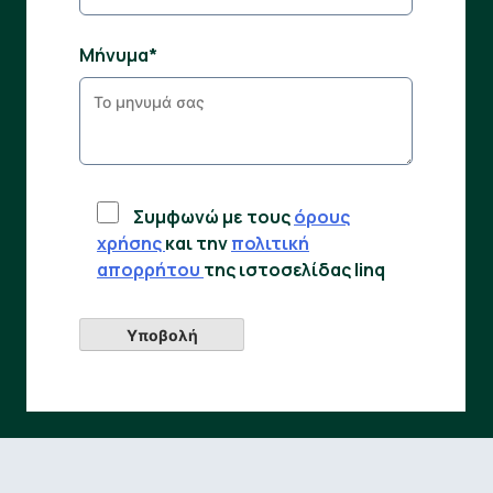
Μήνυμα*
Συμφωνώ με τους
όρους
χρήσης
και την
πολιτική
απορρήτου
της ιστοσελίδας linq