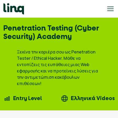
Skip
to
content
Penetration Testing (Cyber
γοδότες
Security) Academy
ολογισμός
Ξεκίνα την καριέρα σου ως Penetration
σθού
Tester / Ethical Hacker. Μάθε να
εντοπίζεις τις ευπάθειες μιας Web
σεις
εφαρμογής και να προτείνεις λύσεις για
γασίας
την αντιμετώπιση κακόβουλων
επιθέσεων!
Ελληνικά
Entry Level
Ελληνικά Videos