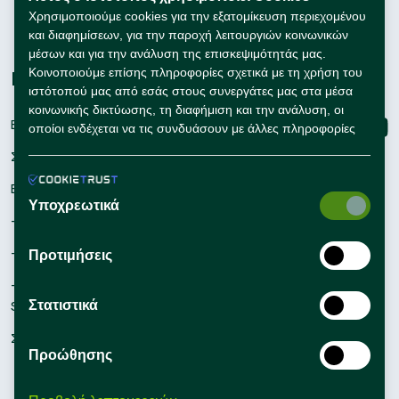
Εκπαίδευση
Χρησιμοποιούμε cookies για την εξατομίκευση περιεχομένου
και διαφημίσεων, για την παροχή λειτουργιών κοινωνικών
Συμβουλές Καριέρας
μέσων και για την ανάλυση της επισκεψιμότητάς μας.
Κοινοποιούμε επίσης πληροφορίες σχετικά με τη χρήση του
Εταιρείες
Connect with us
ιστότοπού μας από εσάς στους συνεργάτες μας στα μέσα
κοινωνικής δικτύωσης, τη διαφήμιση και την ανάλυση, οι
Εγγραφή
οποίοι ενδέχεται να τις συνδυάσουν με άλλες πληροφορίες
που τους έχετε παράσχει ή που έχουν συλλέξει οι ίδιοι από
Σύνδεση
τη χρήση των υπηρεσιών τους από εσάς.
Εργαλεία Προσλήψεων
Υποχρεωτικά
– Self Service Hiring Solutions
– Talent Hiring Solutions
Προτιμήσεις
– Employer Branding
Στατιστικά
Solutions
Συμβουλές Προσλήψεων
Προώθησης