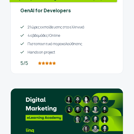
GenAI for Developers
21 ώρες εκπαίδευσης στα ελληνικά
4 εβδομάδες/Online
Πιστοποιητικό παρακολούθησης
Hands on project
5/5