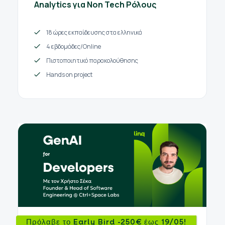
Analytics για Non Tech Ρόλους
18 ώρες εκπαίδευσης στα ελληνικά
4 εβδομάδες/Online
Πιστοποιητικό παρακολούθησης
Hands on project
Πρόλαβε το Early Bird -250€ έως 19/05!