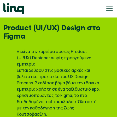
Skip
to
content
Product (UI/UX) Design στο
γοδότες
Figma
ολογισμός
Ξεκίνα την καριέρα σου ως Product
σθού
(UI/UX) Designer χωρίς προηγούμενη
εμπειρία.
σεις
Εκπαιδεύσου στις βασικές αρχές και
γασίας
βέλτιστες πρακτικές του UX Design
Process. Σχεδίασε βήμα βήμα την ιδανική
Ελληνικά
εμπειρία χρήστη σε ένα ταξιδιωτικό app,
χρησιμοποιώντας το Figma, το πιο
διαδεδομένο tool του κλάδου. Όλα αυτά
με την καθοδήγηση της Ζωής
Κουτσοβασίλη.