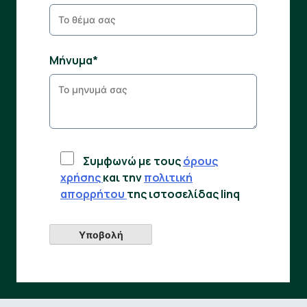
Μήνυμα*
Συμφωνώ με τους
όρους
χρήσης
και την
πολιτική
απορρήτου
της ιστοσελίδας linq