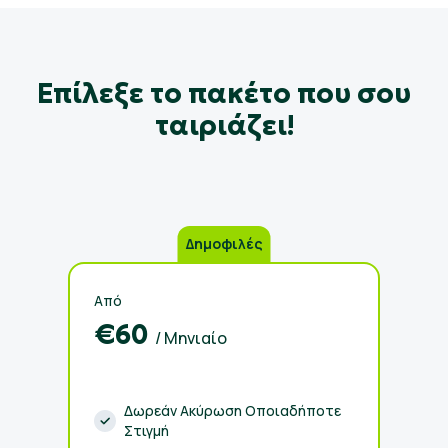
Eπίλεξε το πακέτο που σου
ταιριάζει!
Δημοφιλές
Από
€60
/ Μηνιαίο
Δωρεάν Ακύρωση Οποιαδήποτε
Στιγμή