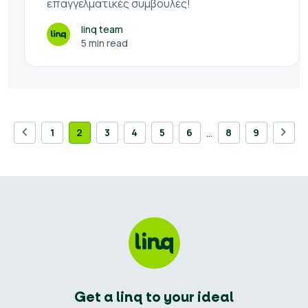
επαγγελματικές συμβουλές!
linq team
5 min read
…
1
2
3
4
5
6
8
9
Get a linq to your ideal