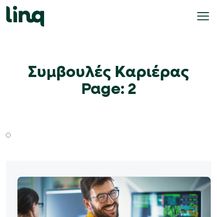
Skip
to
content
γοδότες
Συμβουλές Καριέρας
Page: 2
ολογισμός
σθού
σεις
γασίας
Ελληνικά