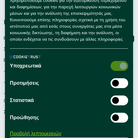
Χρησιμοποιούμε cookies για την εξατομίκευση περιεχομένου
και διαφημίσεων, για την παροχή λειτουργιών κοινωνικών
Συμβουλές Καριέρας
μέσων και για την ανάλυση της επισκεψιμότητάς μας.
Κοινοποιούμε επίσης πληροφορίες σχετικά με τη χρήση του
Εταιρείες
Connect with us
ιστότοπού μας από εσάς στους συνεργάτες μας στα μέσα
κοινωνικής δικτύωσης, τη διαφήμιση και την ανάλυση, οι
Εγγραφή
οποίοι ενδέχεται να τις συνδυάσουν με άλλες πληροφορίες
που τους έχετε παράσχει ή που έχουν συλλέξει οι ίδιοι από
Σύνδεση
τη χρήση των υπηρεσιών τους από εσάς.
Εργαλεία Προσλήψεων
Υποχρεωτικά
– Self Service Hiring Solutions
– Talent Hiring Solutions
Προτιμήσεις
– Employer Branding
Στατιστικά
Solutions
Συμβουλές Προσλήψεων
Προώθησης
Προβολή λεπτομερειών