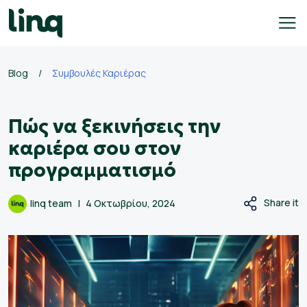
Skip
to
content
Blog
/
Συμβουλές Καριέρας
γοδότες
Πώς να ξεκινήσεις την
ολογισμός
σθού
καριέρα σου στον
προγραμματισμό
σεις
γασίας
Share it
linq team
4 Οκτωβρίου, 2024
Ελληνικά