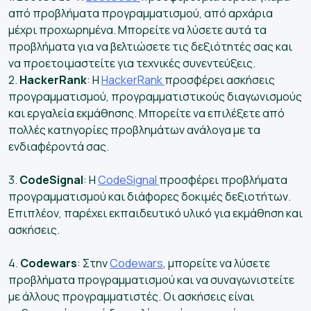
από προβλήματα προγραμματισμού, από αρχάρια
μέχρι προχωρημένα. Μπορείτε να λύσετε αυτά τα
προβλήματα για να βελτιώσετε τις δεξιότητές σας και
να προετοιμαστείτε για τεχνικές συνεντεύξεις.
2.
HackerRank
: Η
HackerRank
προσφέρει ασκήσεις
προγραμματισμού, προγραμματιστικούς διαγωνισμούς
και εργαλεία εκμάθησης. Μπορείτε να επιλέξετε από
πολλές κατηγορίες προβλημάτων ανάλογα με τα
ενδιαφέροντά σας.
3.
CodeSignal
: Η
CodeSignal
προσφέρει προβλήματα
προγραμματισμού και διάφορες δοκιμές δεξιοτήτων.
Επιπλέον, παρέχει εκπαιδευτικό υλικό για εκμάθηση και
ασκήσεις.
4.
Codewars
: Στην
Codewars
, μπορείτε να λύσετε
προβλήματα προγραμματισμού και να συναγωνιστείτε
με άλλους προγραμματιστές. Οι ασκήσεις είναι