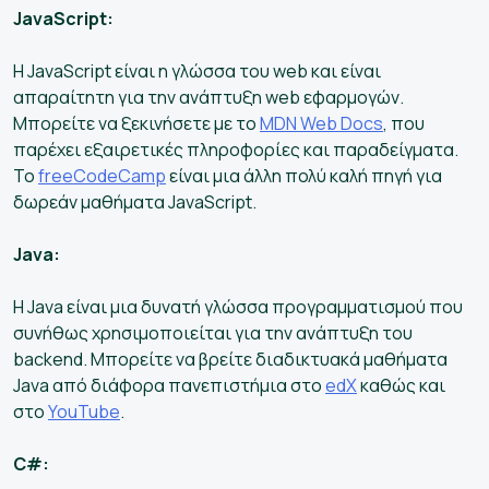
JavaScript:
Η JavaScript είναι η γλώσσα του web και είναι
απαραίτητη για την ανάπτυξη web εφαρμογών.
Μπορείτε να ξεκινήσετε με το
MDN Web Docs
, που
παρέχει εξαιρετικές πληροφορίες και παραδείγματα.
Το
freeCodeCamp
είναι μια άλλη πολύ καλή πηγή για
δωρεάν μαθήματα JavaScript.
Java:
Η Java είναι μια δυνατή γλώσσα προγραμματισμού που
συνήθως χρησιμοποιείται για την ανάπτυξη του
backend. Μπορείτε να βρείτε διαδικτυακά μαθήματα
Java από διάφορα πανεπιστήμια στο
edX
καθώς και
στο
YouTube
.
C#: