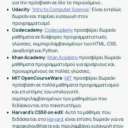
για την πρόσβαση σε όλο το περιεχόμενο..
Udacity
:
“Intro to Computer Science”
: Είναι εντελώς
δωρεάν και παρέχει εισαγωγή στον
προγραμματισμό.
Codecademy
:
Codecademy
προσφέρει δωρεάν
μαθήματα σε διάφορες προγραμματιστικές
γλώσσες, συμπεριλαμβανομένων των HTML, CSS,
JavaScript και Python.
Khan Academy
:
Khan Academy
προσφέρει δωρεάν
μαθήματα προγραμματισμού για αρχάριους και
προχωρημένους σε πολλές γλώσσες.
MIT OpenCourseWare
:
MIT
προσφέρει δωρεάν
πρόσβαση σε πολλά μαθήματα προγραμματισμού
και επιστήμης του υπολογιστή,
συμπεριλαμβανομένων των μαθημάτων που
διδάσκονται στο πανεπιστήμιο.
Harvard’s CS50 on edX
: Αυτό το μάθημα, που
διδάσκεται στο
Harvard
, είναι επίσης δωρεάν για να
παρακολουθήσετε και περιλαμβάνει εισαγωγή στον