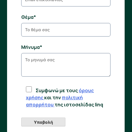
Θέμα*
Μήνυμα*
Συμφωνώ με τους
όρους
χρήσης
και την
πολιτική
απορρήτου
της ιστοσελίδας linq