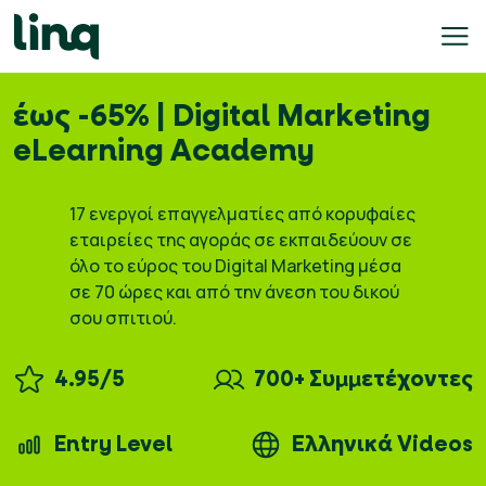
Skip
to
content
έως -65% | Digital Marketing
e
h
eLearning Academy
q
17 ενεργοί επαγγελματίες από κορυφαίες
ary
εταιρείες της αγοράς σε εκπαιδεύουν σε
culator
όλο το εύρος του Digital Marketing μέσα
σε 70 ώρες και από την άνεση του δικού
lore
σου σπιτιού.
bs
4.95/5
700+ Συμμετέχοντες
English
Entry Level
Ελληνικά Videos