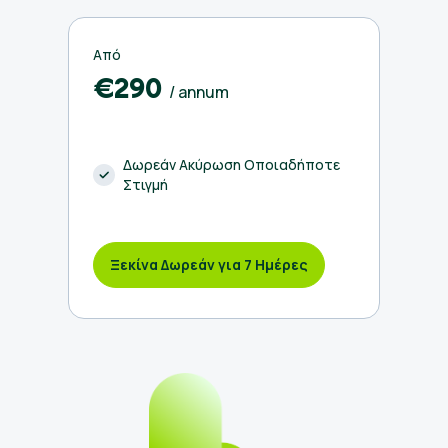
Από
€290
/ annum
Δωρεάν Ακύρωση Οποιαδήποτε
Στιγμή
Ξεκίνα Δωρεάν για 7 Ημέρες