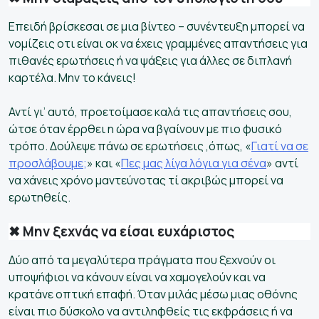
Επειδή βρίσκεσαι σε μια βίντεο – συνέντευξη μπορεί να
νομίζεις οτι είναι οκ να έχεις γραμμένες απαντήσεις για
πιθανές ερωτήσεις ή να ψάξεις για άλλες σε διπλανή
καρτέλα. Μην το κάνεις!
Αντί γι’ αυτό, προετοίμασε καλά τις απαντήσεις σου,
ώτσε όταν έρρθει η ώρα να βγαίνουν με πιο φυσικό
τρόπο. Δούλεψε πάνω σε ερωτήσεις ,όπως, «
Γιατί να σε
προσλάβουμε;
» και «
Πες μας λίγα λόγια για σένα
» αντί
να χάνεις χρόνο μαντεύνοτας τί ακριβώς μπορεί να
ερωτηθείς.
✖ Μην ξεχνάς να είσαι ευχάριστος
Δύο από τα μεγαλύτερα πράγματα που ξεχνούν οι
υποψήφιοι να κάνουν είναι να χαμογελούν και να
κρατάνε οπτική επαφή. Όταν μιλάς μέσω μιας οθόνης
είναι πιο δύσκολο να αντιληφθείς τις εκφράσεις ή να