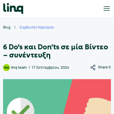
Skip
to
content
Blog
/
Συμβουλές Καριέρας
γοδότες
6 Do’s και Don’ts σε μία Βίντεο
ολογισμός
σθού
– συνέντευξη
σεις
Share it
linq team
17 Σεπτεμβρίου, 2024
γασίας
Ελληνικά