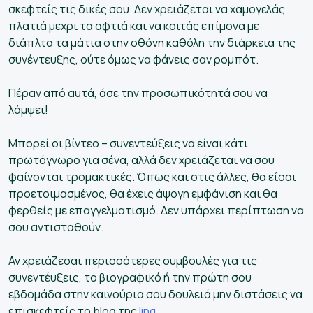
σκεφτείς τις δικές σου. Δεν χρειάζεται να χαμογελάς
πλατιά μεχρι τα αφτιά και να κοιτάς επίμονα με
διάπλτα τα μάτια στην οθόνη καθόλη την διάρκεια της
συνέντευξης, ούτε όμως να φάνεις σαν ρομπότ.
Πέραν από αυτά, άσε την προσωπικότητά σου να
λάμψει!
Μπορεί οι βίντεο – συνεντεύξεις να είναι κάτι
πρωτόγνωρο για σένα, αλλά δεν χρειάζεται να σου
φαίνονται τρομακτικές. Όπως και στις άλλες, θα είσαι
προετοιμασμένος, θα έχεις άψογη εμφάνιση και θα
φερθείς με επαγγελματισμό. Δεν υπάρχει περίπτωση να
σου αντισταθούν.
Αν χρειάζεσαι περισσότερες συμβουλές για τις
συνεντέυξεις, το βιογραφικό ή την πρώτη σου
εβδομάδα στην καινούρια σου δουλειά μην διστάσεις να
επισκεφτείς το blog της
linq
.