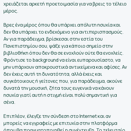
χρειάζεται αρκετή προετοιμασία για να βρεις το τέλειο
μέρος.
Βρες ένα μέρος όπου θα υπάρχει απόλυτη ησυχία και
δεν θα υπάρχει το ενδεχόμενο για αντιπερισπασμούς.
Αν για παράδειγμα, βρίσκεσαι στην εστία του
Πανεπιστημίου σου, ψάξε για κάποιο σημείο στην
βιβλιοθήκη όπου δεν θα σε ενοχλούν ούτε θα ενοχλείς.
Φρόντισε το background να είναι ευπαρουσίαστο, να
μην υπάρχουν αποκρουστικά αντικείμενα και αφίσες. Αν
δεν έχεις αυτή τη δυνατότητα, αλλά έχεις και
συγκάτοικους ή γείτονες που, για παράδειγμα, ακούνε
δυνατά την μουσική, ζήτα τους ευγενικά να κάνουν
ησυχία γιατί αυτή η στιγμή είναι πολύ σημαντική για
σένα.
Επιπλέον, έλεγξε την σύνδεση στο Internet και αν
μπορείς να εγγραφείς με επιτυχία στην πλατφόρμα
όπου θα πραγματοποιηθεί η συνέντευξη. Το τελευταίο