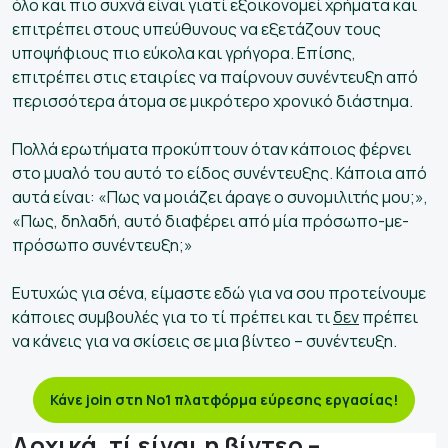
όλο και πιο συχνά είναι γιατί εξοικονομεί χρήματα και
επιτρέπει στους υπεύθυνους να εξετάζουν τους
υποψήφιους πιο εύκολα και γρήγορα. Επίσης,
επιτρέπει στις εταιρίες να παίρνουν συνέντευξη από
περισσότερα άτομα σε μικρότερο χρονικό διάστημα.
Πολλά ερωτήματα προκύπτουν όταν κάποιος φέρνει
στο μυαλό του αυτό το είδος συνέντευξης. Κάποια από
αυτά είναι: «Πως να μοιάζει άραγε ο συνομιλιτής μου;»,
«Πως, δηλαδή, αυτό διαφέρει από μία πρόσωπο-με-
πρόσωπο συνέντευξη;»
Ευτυχώς για σένα, είμαστε εδώ για να σου προτείνουμε
κάποιες συμβουλές για το τί πρέπει και τι
δεν
πρέπει
να κάνεις για να σκίσεις σε μια βίντεο – συνέντευξη.
Κάνε join στη Νo1 πλατφόρμα εύρεσης εργασίας!
Αρχικά, τί είναι η βίντεο –