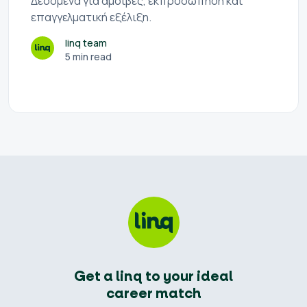
Δεδομένα για αμοιβές, εκπροσώπηση και
επαγγελματική εξέλιξη.
linq team
5 min read
Get a linq to your ideal
career match