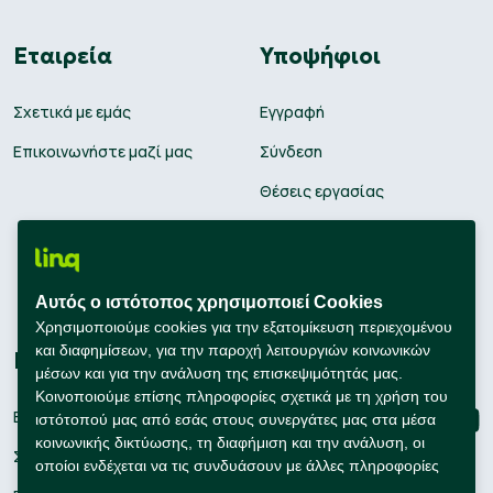
Εταιρεία
Υποψήφιοι
Σχετικά με εμάς
Εγγραφή
Επικοινωνήστε μαζί μας
Σύνδεση
Θέσεις εργασίας
Υπολογισμός μισθού
Εκπαίδευση
Αυτός ο ιστότοπος χρησιμοποιεί Cookies
Συμβουλές Καριέρας
Χρησιμοποιούμε cookies για την εξατομίκευση περιεχομένου
και διαφημίσεων, για την παροχή λειτουργιών κοινωνικών
Εταιρείες
Connect with us
μέσων και για την ανάλυση της επισκεψιμότητάς μας.
Κοινοποιούμε επίσης πληροφορίες σχετικά με τη χρήση του
Εγγραφή
ιστότοπού μας από εσάς στους συνεργάτες μας στα μέσα
κοινωνικής δικτύωσης, τη διαφήμιση και την ανάλυση, οι
Σύνδεση
οποίοι ενδέχεται να τις συνδυάσουν με άλλες πληροφορίες
που τους έχετε παράσχει ή που έχουν συλλέξει οι ίδιοι από