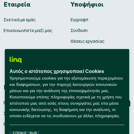
Εταιρεία
Υποψήφιοι
Σχετικά με εμάς
Εγγραφή
Επικοινωνήστε μαζί μας
Σύνδεση
Θέσεις εργασίας
Υπολογισμός μισθού
Εκπαίδευση
Αυτός ο ιστότοπος χρησιμοποιεί Cookies
Συμβουλές Καριέρας
Χρησιμοποιούμε cookies για την εξατομίκευση περιεχομένου
και διαφημίσεων, για την παροχή λειτουργιών κοινωνικών
Εταιρείες
Connect with us
μέσων και για την ανάλυση της επισκεψιμότητάς μας.
Κοινοποιούμε επίσης πληροφορίες σχετικά με τη χρήση του
Εγγραφή
ιστότοπού μας από εσάς στους συνεργάτες μας στα μέσα
κοινωνικής δικτύωσης, τη διαφήμιση και την ανάλυση, οι
Σύνδεση
οποίοι ενδέχεται να τις συνδυάσουν με άλλες πληροφορίες
που τους έχετε παράσχει ή που έχουν συλλέξει οι ίδιοι από
Εργαλεία Προσλήψεων
τη χρήση των υπηρεσιών τους από εσάς.