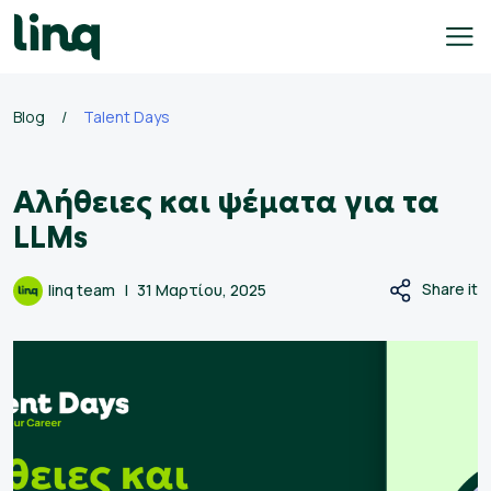
Skip
to
content
Blog
/
Talent Days
γοδότες
Αλήθειες και ψέματα για τα
ολογισμός
σθού
LLMs
σεις
Share it
linq team
31 Μαρτίου, 2025
γασίας
Ελληνικά