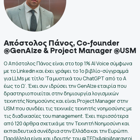
Απόστολος Πάνος, Co-founder
@GenAIze & Project Manager @USM
O Απόστολος Πάνος είναι στο top 1% AI Voice σύμφωνα
με το Linkedin και έχει γράψει το 1ο βιβλίο-σύγγραμμά
για LLMs με τίτλο ‘Τα μυστικά του ChatGPT από το Α
έως το Ω’. Έχει συν ιδρύσει την GenAIze εταιρία που
δραστηριοποιείται στην δημιουργία λογισμικών
τεχνητής Νοημοσύνης και είναι Project Manager στην
USM που συνδέει τις τεχνικές τεχνητής νοημοσύνης με
τις διαδικασίες του management. Έχει περισσότερα
από 120 άρθρα σχετικά με την Τεχνητή Νοημοσύνη και
εκπαιδευτικά συνέδρια στην Ελλάδα και την Ευρώπη.
Παράλληλα είναι και ιδρυτής του @TEDxAgioiAnargyroi.