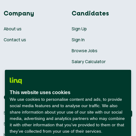
Company
Candidates
About us
Sign Up
Contact us
Sign In
Browse Jobs
Salary Calculator
Academies
Career Guide
This website uses cookies
Companies
Connect with us
We use cookies to personalise content and ads, to provide
social media features and to analyse our traffic. We also
share information about your use of our site with our social
Sign Up
media, advertising and analytics partners who may combine
Sign In
it with other information that you’ve provided to them or that
they’ve collected from your use of their services.
Hiring Solutions