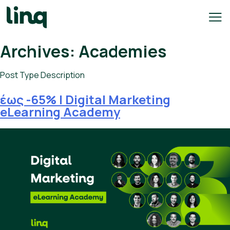
Skip
to
content
Archives:
Academies
e
h
Post Type Description
q
έως -65% | Digital Marketing
ary
eLearning Academy
culator
lore
bs
English