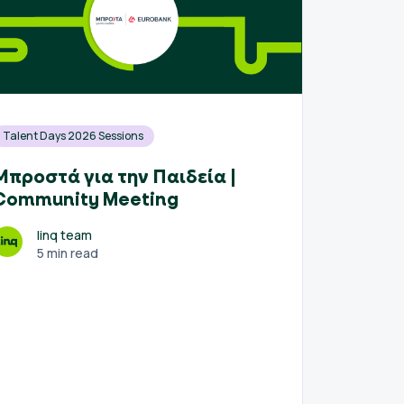
Talent Days 2026 Sessions
Συμβου
Μπροστά για την Παιδεία |
How w
Community Meeting
email
perfo
linq team
5 min read
l
5