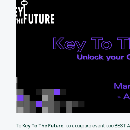
ετικά
άς
οψηφίους
Ελληνικά
Το
Key To The Future
, το εταιρικό event του BEST