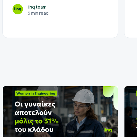
linq team
5 min read