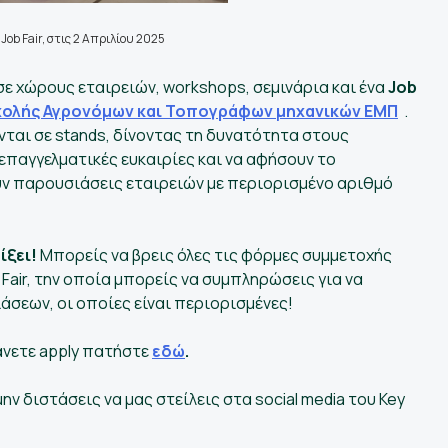
Job Fair, στις 2 Απριλίου 2025
ε χώρους εταιρειών, workshops, σεμινάρια και ένα
Job
χολής Αγρονόμων και Τοπογράφων μηχανικών ΕΜΠ
.
αι σε stands, δίνοντας τη δυνατότητα στους
επαγγελματικές ευκαιρίες και να αφήσουν το
ν παρουσιάσεις εταιρειών με περιορισμένο αριθμό
ίξει!
Μπορείς να βρεις όλες τις φόρμες συμμετοχής
 Fair, την οποία μπορείς να συμπληρώσεις για να
άσεων, οι οποίες είναι περιορισμένες!
άνετε apply πατήστε
εδώ
.
μην διστάσεις να μας στείλεις στα social media του Key