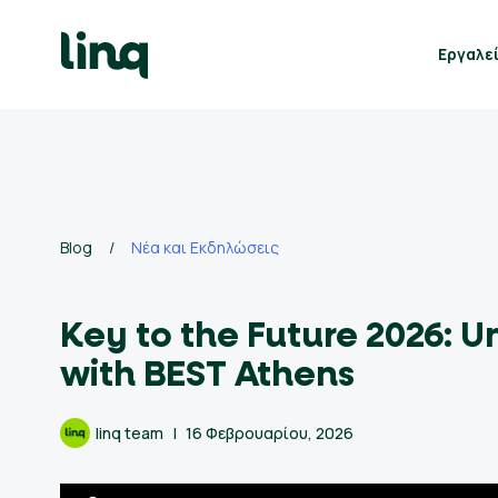
Skip
to
Εργαλε
content
γαλεία
οσλήψεων
Self
Service
Hiring
Solutions
Blog
/
Νέα και Εκδηλώσεις
Talent
Key to the Future 2026: U
Hiring
Solutions
with BEST Athens
Employer
linq team
16 Φεβρουαρίου, 2026
Branding
Solutions