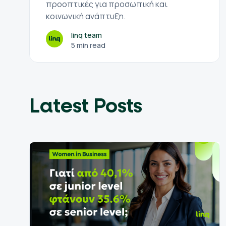
προοπτικές για προσωπική και
κοινωνική ανάπτυξη.
linq team
5 min read
Latest Posts