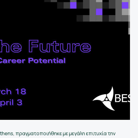
 Athens, πραγματοποιήθηκε με μεγάλη επιτυχία την