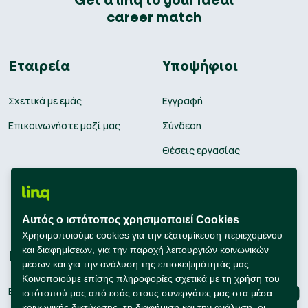
Get a linq to your ideal
career match
Εταιρεία
Υποψήφιοι
Σχετικά με εμάς
Εγγραφή
Επικοινωνήστε μαζί μας
Σύνδεση
Θέσεις εργασίας
Υπολογισμός μισθού
Εκπαίδευση
Αυτός ο ιστότοπος χρησιμοποιεί Cookies
Συμβουλές Καριέρας
Χρησιμοποιούμε cookies για την εξατομίκευση περιεχομένου
και διαφημίσεων, για την παροχή λειτουργιών κοινωνικών
Εταιρείες
Connect with us
μέσων και για την ανάλυση της επισκεψιμότητάς μας.
Κοινοποιούμε επίσης πληροφορίες σχετικά με τη χρήση του
Εγγραφή
ιστότοπού μας από εσάς στους συνεργάτες μας στα μέσα
κοινωνικής δικτύωσης, τη διαφήμιση και την ανάλυση, οι