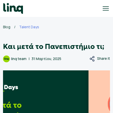
Skip
to
content
Blog
/
Talent Days
γοδότες
Και μετά το Πανεπιστήμιο τι;
ολογισμός
σθού
Share it
linq team
31 Μαρτίου, 2025
σεις
γασίας
Ελληνικά