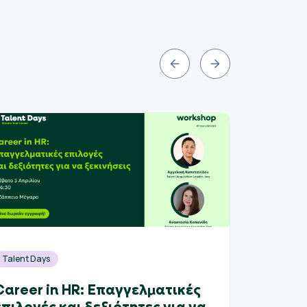
Talent Days
Επαγγε
Career in HR: Επαγγελματικές
Γιατί