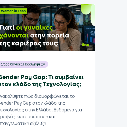
Στρατηγικές Προσλήψεων
Στρατη
Gender Pay Gap: Τι συμβαίνει
Gende
στον κλάδο της Τεχνολογίας;
των Κ
γυναί
νακαλύψτε πώς διαμορφώνεται το
μειοψ
ender Pay Gap στον κλάδο της
εχνολογίας στην Ελλάδα. Δεδομένα για
Πώς δι
μοιβές, εκπροσώπηση και
στον κλ
παγγελματική εξέλιξη.
Δείτε σ