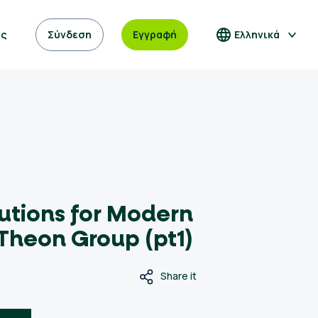
ας
Σύνδεση
Εγγραφή
Ελληνικά
utions for Modern
Theon Group (pt1)
Share it