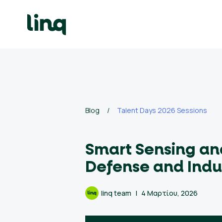
Skip
to
content
γοδότες
ολογισμός
σθού
Blog
/
Talent Days 2026 Sessions
σεις
γασίας
Smart Sensing an
Defense and Indus
Ελληνικά
linq team
4 Μαρτίου, 2026