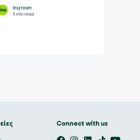
εκπροσώ
linq team
5 min read
l
5
είες
Connect with us
ή