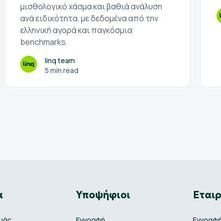
μισθολογικό χάσμα και βαθιά ανάλυση
ανά ειδικότητα, με δεδομένα από την
ελληνική αγορά και παγκόσμια
benchmarks.
linq team
5 min read
α
Υποψήφιοι
Εταιρ
εμάς
Εγγραφή
Εγγραφ