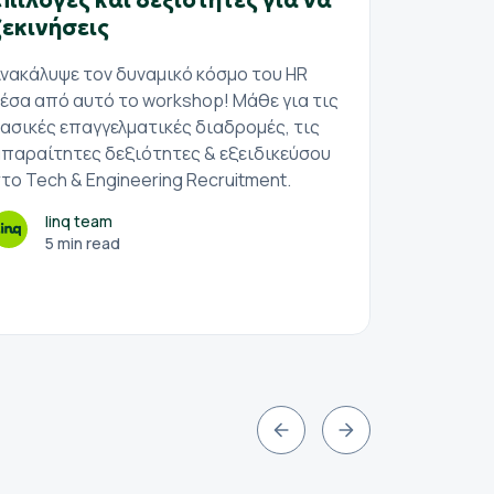
επιλογές και δεξιότητες για να
το So
ξεκινήσεις
Υπάρχει
είναι α
νακάλυψε τον δυναμικό κόσμο του HR
backgro
έσα από αυτό το workshop! Μάθε για τις
Softwar
ασικές επαγγελματικές διαδρομές, τις
παραίτητες δεξιότητες & εξειδικεύσου
l
το Tech & Engineering Recruitment.
5
linq team
5 min read