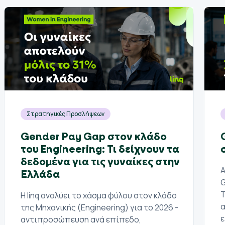
Στρατηγικές Προσλήψεων
Gender Pay Gap στον κλάδο
του Engineering: Τι δείχνουν τα
δεδομένα για τις γυναίκες στην
Α
Ελλάδα
G
Τ
Η linq αναλύει το χάσμα φύλου στον κλάδο
α
της Μηχανικής (Engineering) για το 2026 -
ε
αντιπροσώπευση ανά επίπεδο,