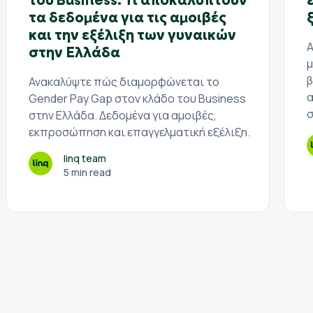
του Business: Τι αποκαλύπτουν
τα δεδομένα για τις αμοιβές
και την εξέλιξη των γυναικών
Α
στην Ελλάδα
μ
β
Ανακαλύψτε πώς διαμορφώνεται το
α
Gender Pay Gap στον κλάδο του Business
σ
στην Ελλάδα. Δεδομένα για αμοιβές,
εκπροσώπηση και επαγγελματική εξέλιξη.
linq team
5 min read