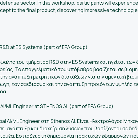
 defense sector. In this workshop, participants will experien
ncept to the final product, discovering impressive technolog
&D at ES Systems (part of EFA Group)
εφαλής του τμήματος R&D στην ES Systems και ηγείται των
ρείας. Το επαγγελματικό του υπόβαθρο βασίζεται σε βιομη
στην ανάπτυξη μετρητικών διατάξεων για την αμυντική βιο
ωγή, τον σχεδιασμό και την ανάπτυξη προϊόντων υψηλής τε
δα.
AI/ML Engineer at STHENOS AI. (part of EFA Group)
pal AI/ML Engineer στη Sthenos AI. Είναι Ηλεκτρολόγος Μηχ
ση, ανάπτυξη και διαχείριση λύσεων που βασίζονται σε δεδ
ο τομέα. Εστιάζει στη δημιουργία πρακτικών εφαρμογών πο