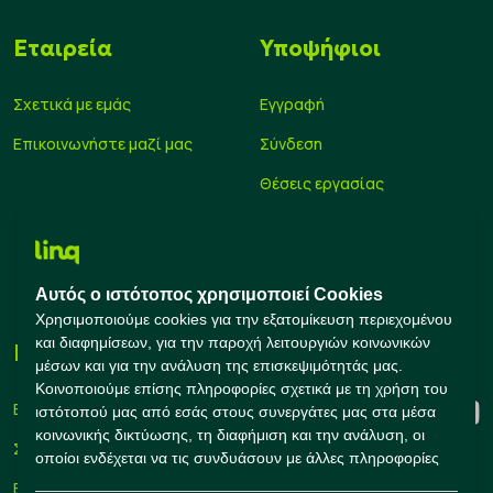
Εταιρεία
Υποψήφιοι
Σχετικά με εμάς
Εγγραφή
Επικοινωνήστε μαζί μας
Σύνδεση
Θέσεις εργασίας
Υπολογισμός μισθού
Εκπαίδευση
Αυτός ο ιστότοπος χρησιμοποιεί Cookies
Συμβουλές Καριέρας
Χρησιμοποιούμε cookies για την εξατομίκευση περιεχομένου
και διαφημίσεων, για την παροχή λειτουργιών κοινωνικών
Εταιρείες
Connect with us
μέσων και για την ανάλυση της επισκεψιμότητάς μας.
Κοινοποιούμε επίσης πληροφορίες σχετικά με τη χρήση του
Εγγραφή
ιστότοπού μας από εσάς στους συνεργάτες μας στα μέσα
κοινωνικής δικτύωσης, τη διαφήμιση και την ανάλυση, οι
Σύνδεση
οποίοι ενδέχεται να τις συνδυάσουν με άλλες πληροφορίες
που τους έχετε παράσχει ή που έχουν συλλέξει οι ίδιοι από
Εργαλεία Προσλήψεων