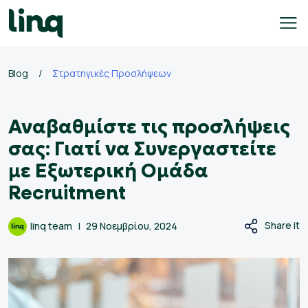
Skip
to
content
γαλεία
Blog
/
Στρατηγικές Προσλήψεων
οσλήψεων
Αναβαθμίστε τις προσλήψεις
Self
Service
σας: Γιατί να Συνεργαστείτε
Hiring
με Εξωτερική Ομάδα
Solutions
Recruitment
Talent
Hiring
Share it
linq team
29 Νοεμβρίου, 2024
Solutions
Employer
Branding
Solutions