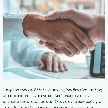
ετικά
άς
οψηφίους
Ελληνικά
Η εύρεση των κατάλληλων υποψηφίων δεν είναι απλώς
μια πρόκληση – είναι ένα κομβικό σημείο για την
επιτυχία της εταιρείας σας. Όταν ο ανταγωνισμός για
το ανθρώπινο δυναμικό είναι υψηλός και ο χρόνος