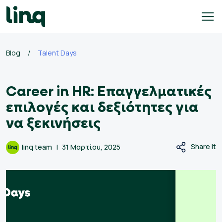
Skip
to
content
Blog
/
Talent Days
γοδότες
Career in HR: Επαγγελματικές
ολογισμός
σθού
επιλογές και δεξιότητες για
να ξεκινήσεις
σεις
γασίας
Share it
linq team
31 Μαρτίου, 2025
Ελληνικά