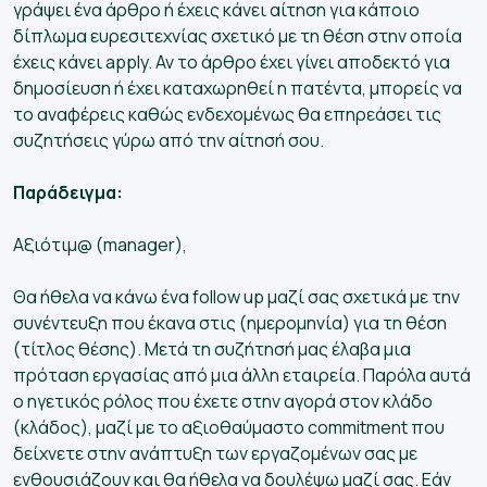
γράψει ένα άρθρο ή έχεις κάνει αίτηση για κάποιο
δίπλωμα ευρεσιτεχνίας σχετικό με τη θέση στην οποία
έχεις κάνει apply. Αν το άρθρο έχει γίνει αποδεκτό για
δημοσίευση ή έχει καταχωρηθεί η πατέντα, μπορείς να
το αναφέρεις καθώς ενδεχομένως θα επηρεάσει τις
συζητήσεις γύρω από την αίτησή σου.
Παράδειγμα:
Αξιότιμ@ (manager),
Θα ήθελα να κάνω ένα follow up μαζί σας σχετικά με την
συνέντευξη που έκανα στις (ημερομηνία) για τη θέση
(τίτλος θέσης). Μετά τη συζήτησή μας έλαβα μια
πρόταση εργασίας από μια άλλη εταιρεία. Παρόλα αυτά
ο ηγετικός ρόλος που έχετε στην αγορά στον κλάδο
(κλάδος), μαζί με το αξιοθαύμαστο commitment που
δείχνετε στην ανάπτυξη των εργαζομένων σας με
ενθουσιάζουν και θα ήθελα να δουλέψω μαζί σας. Εάν