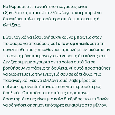
Να θυμάσαι ότι η αναζήτηση εργασίας είναι
εξαντλητική, απαιτεί πολλή ενέργεια και μπορεί να
διαρκέσει πολύ περισσότερο απ’ ό,τι πιστεύεις ή
ελπίζεις.
Είναι λογικό να είσαι ανήσυχ@ και να μπαίνεις στον
πειρασμό να σπαμάρεις με
follow‑up emails
μετά τη
συνέντευξη τους υπεύθυνους προσλήψεων, ακόμη κι αν
το κάνεις μόνο και μόνο για να νιώσεις ότι κάνεις κάτι.
Δεν ξέρουμε με σιγουριά αν τα notes αυτά θα σε
βοηθήσουν να πάρεις τη δουλεια, γι’ αυτό προσπάθησε
να διοχετεύσεις την ενέργειά σου σε κάτι άλλο, πιο
παραγωγικό. Ξεκίνα εθελοντισμό, λάβε μέρος σε
networking events ή κάνε αίτηση για περισσότερες
δουλειές. Οποιαδήποτε από τις παραπάνω
δραστηριότητες είναι μια καλή διέξοδος που πιθανώς
να οδηγήσει σε σημαντικότερες ευκαιρίες στο μέλλον.