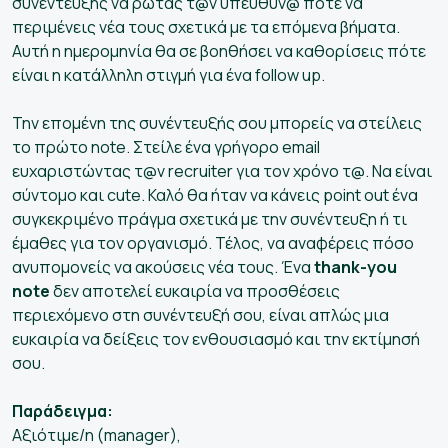
συνέντευξης να ρωτάς τ@ν υπεύθυν@ πότε να
περιμένεις νέα τους σχετικά με τα επόμενα βήματα.
Αυτή η ημερομηνία θα σε βοηθήσει να καθορίσεις πότε
είναι η κατάλληλη στιγμή για ένα follow up.
Την επομένη της συνέντευξής σου μπορείς να στείλεις
το πρώτο note. Στείλε ένα γρήγορο email
ευχαριστώντας τ@ν recruiter για τον χρόνο τ@. Να είναι
σύντομο και cute. Καλό θα ήταν να κάνεις point out ένα
συγκεκριμένο πράγμα σχετικά με την συνέντευξη ή τι
έμαθες για τον οργανισμό. Τέλος, να αναφέρεις πόσο
ανυπομονείς να ακούσεις νέα τους. Ένα
thank-you
note
δεν αποτελεί ευκαιρία να προσθέσεις
περιεχόμενο στη συνέντευξή σου, είναι απλώς μια
ευκαιρία να δείξεις τον ενθουσιασμό και την εκτίμησή
σου.
Παράδειγμα:
Αξιότιμε/η (manager),