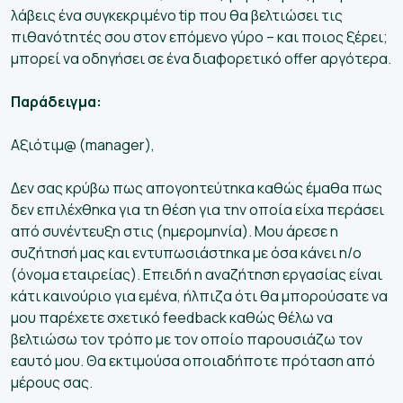
λάβεις ένα συγκεκριμένο tip που θα βελτιώσει τις
πιθανότητές σου στον επόμενο γύρο – και ποιος ξέρει;
μπορεί να οδηγήσει σε ένα διαφορετικό offer αργότερα.
Παράδειγμα:
Αξιότιμ@ (manager),
Δεν σας κρύβω πως απογοητεύτηκα καθώς έμαθα πως
δεν επιλέχθηκα για τη θέση για την οποία είχα περάσει
από συνέντευξη στις (ημερομηνία). Μου άρεσε η
συζήτησή μας και εντυπωσιάστηκα με όσα κάνει η/ο
(όνομα εταιρείας). Επειδή η αναζήτηση εργασίας είναι
κάτι καινούριο για εμένα, ήλπιζα ότι θα μπορούσατε να
μου παρέχετε σχετικό feedback καθώς θέλω να
βελτιώσω τον τρόπο με τον οποίο παρουσιάζω τον
εαυτό μου. Θα εκτιμούσα οποιαδήποτε πρόταση από
μέρους σας.