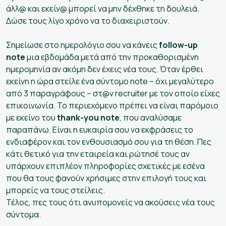
άλλ@ και εκείν@ μπορεί να μην δέχθηκε τη δουλειά.
Δώσε τους λίγο χρόνο να το διαχειριστούν.
Σημείωσε στο ημερολόγιο σου να κάνεις
follow-up
note
μια εβδομάδα μετά από την προκαθορισμένη
ημερομηνία αν ακόμη δεν έχεις νέα τους. Όταν έρθει
εκείνη η ώρα στείλε ένα σύντομο note – όχι μεγαλύτερο
από 3 παραγράφους – στ@ν recruiter με τον οποίο είχες
επικοινωνία. Το περιεχόμενο πρέπει να είναι παρόμοιο
με εκείνο του
thank-you note
, που αναλύσαμε
παραπάνω. Είναι η ευκαιρία σου να εκφράσεις το
ενδιαφέρον και τον ενθουσιασμό σου για τη θέση. Πες
κάτι θετικό για την εταιρεία και ρώτησέ τους αν
υπάρχουν επιπλέον πληροφορίες σχετικές με εσένα
που θα τους φανούν χρήσιμες στην επιλογή τους και
μπορείς να τους στείλεις.
Τέλος, πες τους ότι ανυπομονείς να ακούσεις νέα τους
σύντομα.