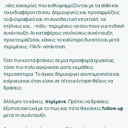
..νέες ευκαιρίες που ευθυγραμμίζονται με τα skills και
τα ενδιαφέροντά σου. Δημιουργείς και προσαρμόζεις
το βιογραφικό και τη συνοδευτική επιστολή, τα
στέλνεις και… -πάλι- περιμένεις να σου πουν για πιθανή
συνέντευξη. Αν καταφέρεις να κλείσεις συνέντευξη,
προετοιμάζεσαι, κάνεις το καλύτερο δυνατό και μετά
περιμένεις -ΠΑΛΙ- απάντηση.
Όσο πιο κοντά φτάνεις σε μια προσφορά εργασίας,
τόσο πιο πολύ αγχώνεσαι ώστε να μάθεις
περισσότερα. Το άγχος δημιουργεί ανυπομονησία και
ενέργεια και όταν είσαι σε τέτοια ένταση θέλεις να
δράσεις.
Αλλά μην το κάνεις,
περίμενε
. Πρέπει να δράσεις
έξυπνα σχετικά με το πως και πότε θα κάνεις
follow‑up
μετά τη συνέντευξη.