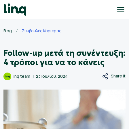
Skip
to
content
Blog
/
Συμβουλές Καριέρας
γοδότες
Follow-up μετά τη συνέντευξη:
ολογισμός
σθού
4 τρόποι για να το κάνεις
σεις
Share it
linq team
23 Ιουλίου, 2024
γασίας
Ελληνικά