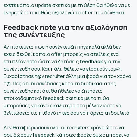
έχετε κάποιο update σχετικά με τη θέση θα ήθελα να με
ενημερώσετε καθώς αξιολογώ το offer που δέχθηκα.
Feedback note για την αξιολόγηση
της συνέντευξης
Αν πιστεύεις πως η συνέντευξη πήγε καλά αλλά δεν
έχεις δεχθεί κάποιο offer μπορείς να στείλεις ένα
επιπλέον note ώστε να ζητήσεις
feedback
για την
συνέντευξη σου. Και πάλι, θέλεις να είσαι σύντομ@.
Ευχαρίστησε τ@ν recruiter άλλη μια φορά για τον χρόνο
τ@. Πες ότι διασκέδασες κατά τη διαδικασία της
συνέντευξης και ότι θα ήθελες να ζητήσεις
εποικοδομητικό feedback σχετικά με το τι θα
μπορούσες να κάνεις καλύτερα στο μέλλον ώστε να
βελτιώσεις τις πιθανότητες σου να πάρεις τη δουλειά.
Δεν θα αφιερώσουν όλοι οι recruiters χρόνο ώστε να
σου δώσουν feedback, κάποιες φορές όμως μπορεί να