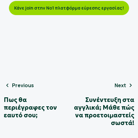
Κάνε join στην No1 πλατφόρμα εύρεσης εργασίας!
Previous
Next
Πως θα
Συνέντευξη στα
περιέγραφες τον
αγγλικά; Μάθε πώς
εαυτό σου;
να προετοιμαστείς
σωστά!