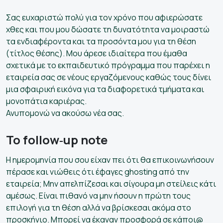
Σας ευχαριστώ πολύ για τον χρόνο που αφιερώσατε
χθες και που μου δώσατε τη δυνατότητα να μοιραστώ
τα ενδιαφέροντα και τα προσόντα μου για τη θέση
(τίτλος θέσης). Μου άρεσε ιδιαίτερα που έμαθα
σχετικά με το εκπαιδευτικό πρόγραμμα που παρέχει η
εταιρεία σας σε νέους εργαζόμενους καθώς τους δίνει
μια σφαιρική εικόνα για τα διαφορετικά τμήματα και
μονοπάτια καριέρας.
Ανυπομονώ να ακούσω νέα σας.
Το follow‑up note
Η ημερομηνία που σου είχαν πει ότι θα επικοινωνήσουν
πέρασε και νιώθεις ότι έφαγες ghosting από την
εταιρεία; Μην απελπίζεσαι και σίγουρα μη στείλεις κάτι
αμέσως. Είναι πιθανό να μην ήσουν η πρώτη τους
επιλογή για τη θέση αλλά να βρίσκεσαι ακόμα στο
προσκήνιο. Μπορεί να έκαναν προσφορά σε κάποι@