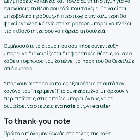
Δεν μπορείς να κάνεις και πολλά αυτή τη στιγμή για να
ενισχύσεις τη θέση σου εδώ που τα λέμε. Το να είσαι
υπερβολικά πρόθυμ@ ή πιεστικ@ στην καλύτερη θα
φανεί ενοχλητικό ενώ στη χειρότερη μπορεί να πλήξει
τις πιθανότητες σου να πάρεις τη δουλειά.
Θυμήσου ότι το άτομο που σου πήρε συνέντευξη
μπορεί να διαχειρίζεται διαφορετικές θέσεις και αν ο
κάθε υποψήφιος του έστελνε, το inbox του θα ξεχείλιζε
από queries.
Υπάρχουν ωστόσο κάποιες εξαιρέσεις σε αυτό τον
κανόνα του “περίμενε”. Πιο συγκεκριμένα, υπάρχουν 4
περιπτώσεις στις οποίες μπορεί όντως να σε
συμφέρει να στείλεις ένα
note
στ@ν recruiter.
To thank‑you note
Πρώτα απ’ όλα μην ξεχνάς στο τέλος της κάθε