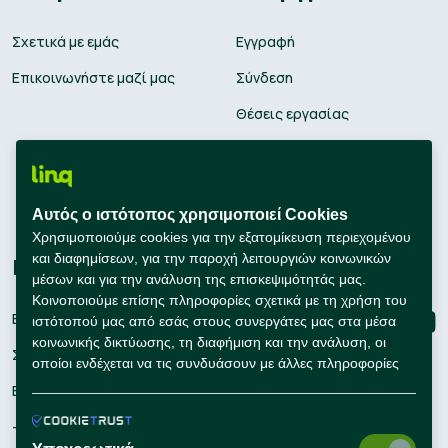
Σχετικά με εμάς
Εγγραφή
Επικοινωνήστε μαζί μας
Σύνδεση
Θέσεις εργασίας
Υπολογισμός μισθού
Εκπαίδευση
Αυτός ο ιστότοπος χρησιμοποιεί Cookies
Συμβουλές Καριέρας
Χρησιμοποιούμε cookies για την εξατομίκευση περιεχομένου
και διαφημίσεων, για την παροχή λειτουργιών κοινωνικών
Εταιρείες
Connect with us
μέσων και για την ανάλυση της επισκεψιμότητάς μας.
Κοινοποιούμε επίσης πληροφορίες σχετικά με τη χρήση του
Εγγραφή
ιστότοπού μας από εσάς στους συνεργάτες μας στα μέσα
κοινωνικής δικτύωσης, τη διαφήμιση και την ανάλυση, οι
Σύνδεση
οποίοι ενδέχεται να τις συνδυάσουν με άλλες πληροφορίες
που τους έχετε παράσχει ή που έχουν συλλέξει οι ίδιοι από
Εργαλεία Προσλήψεων
τη χρήση των υπηρεσιών τους από εσάς.
– Self Service Hiring Solutions