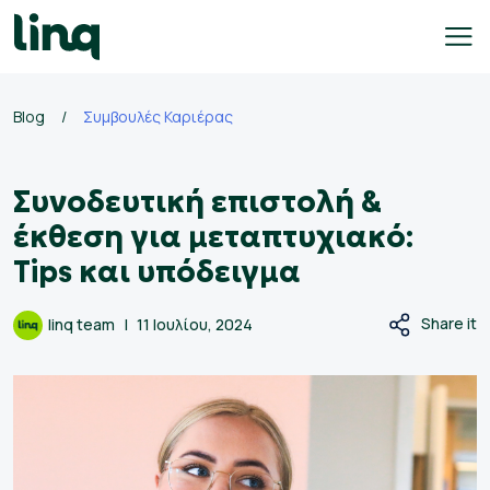
Skip
to
content
Blog
/
Συμβουλές Καριέρας
γοδότες
Συνοδευτική επιστολή &
ολογισμός
σθού
έκθεση για μεταπτυχιακό:
Tips και υπόδειγμα
σεις
γασίας
Share it
linq team
11 Ιουλίου, 2024
Ελληνικά