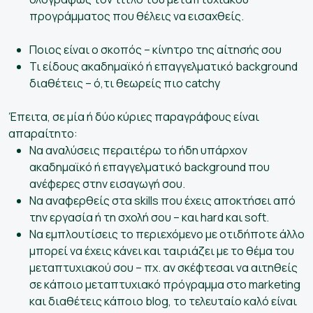
προγράμματος που θέλεις να εισαχθείς.
Ποιος είναι ο σκοπός – κίνητρο της αίτησής σου
Τι είδους ακαδημαϊκό ή επαγγελματικό background
διαθέτεις – ό,τι θεωρείς πιο catchy
Έπειτα, σε μία ή δύο κύριες παραγράφους είναι
απαραίτητο:
Να αναλύσεις περαιτέρω το ήδη υπάρχον
ακαδημαϊκό ή επαγγελματικό background που
ανέφερες στην εισαγωγή σου.
Να αναφερθείς στα skills που έχεις αποκτήσει από
την εργασία ή τη σχολή σου – και hard και soft.
Να εμπλουτίσεις το περιεχόμενο με οτιδήποτε άλλο
μπορεί να έχεις κάνει και ταιριάζει με το θέμα του
μεταπτυχιακού σου – πχ. αν σκέφτεσαι να αιτηθείς
σε κάποιο μεταπτυχιακό πρόγραμμα στο marketing
και διαθέτεις κάποιο blog, το τελευταίο καλό είναι