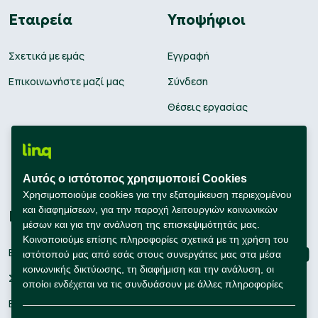
Εταιρεία
Υποψήφιοι
Σχετικά με εμάς
Εγγραφή
Επικοινωνήστε μαζί μας
Σύνδεση
Θέσεις εργασίας
Υπολογισμός μισθού
Εκπαίδευση
Αυτός ο ιστότοπος χρησιμοποιεί Cookies
Συμβουλές Καριέρας
Χρησιμοποιούμε cookies για την εξατομίκευση περιεχομένου
και διαφημίσεων, για την παροχή λειτουργιών κοινωνικών
Εταιρείες
Connect with us
μέσων και για την ανάλυση της επισκεψιμότητάς μας.
Κοινοποιούμε επίσης πληροφορίες σχετικά με τη χρήση του
Εγγραφή
ιστότοπού μας από εσάς στους συνεργάτες μας στα μέσα
κοινωνικής δικτύωσης, τη διαφήμιση και την ανάλυση, οι
Σύνδεση
οποίοι ενδέχεται να τις συνδυάσουν με άλλες πληροφορίες
που τους έχετε παράσχει ή που έχουν συλλέξει οι ίδιοι από
Εργαλεία Προσλήψεων
τη χρήση των υπηρεσιών τους από εσάς.