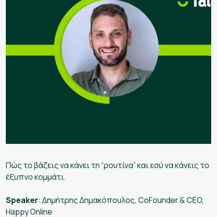
Πώς το βάζεις να κάνει τη “ρουτίνα” και εσύ να κάνεις το
έξυπνο κομμάτι.
Speaker
: Δημήτρης Δημακόπουλος, CoFounder & CEO,
Happy Online