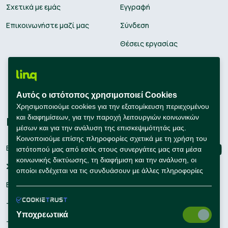
Σχετικά με εμάς
Εγγραφή
Επικοινωνήστε μαζί μας
Σύνδεση
Θέσεις εργασίας
Υπολογισμός μισθού
Εκπαίδευση
Αυτός ο ιστότοπος χρησιμοποιεί Cookies
Συμβουλές Καριέρας
Χρησιμοποιούμε cookies για την εξατομίκευση περιεχομένου
και διαφημίσεων, για την παροχή λειτουργιών κοινωνικών
Εταιρείες
Connect with us
μέσων και για την ανάλυση της επισκεψιμότητάς μας.
Κοινοποιούμε επίσης πληροφορίες σχετικά με τη χρήση του
Εγγραφή
ιστότοπού μας από εσάς στους συνεργάτες μας στα μέσα
κοινωνικής δικτύωσης, τη διαφήμιση και την ανάλυση, οι
Σύνδεση
οποίοι ενδέχεται να τις συνδυάσουν με άλλες πληροφορίες
που τους έχετε παράσχει ή που έχουν συλλέξει οι ίδιοι από
Εργαλεία Προσλήψεων
τη χρήση των υπηρεσιών τους από εσάς.
– Self Service Hiring Solutions
Υποχρεωτικά
– Talent Hiring Solutions