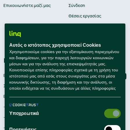
Επικοινωνήστε μαζί μας
Σύνδεση
Θέσεις εργασίας
Υπολογισμός μισθού
Εκπαίδευση
Αυτός ο ιστότοπος χρησιμοποιεί Cookies
Συμβουλές Καριέρας
Χρησιμοποιούμε cookies για την εξατομίκευση περιεχομένου
και διαφημίσεων, για την παροχή λειτουργιών κοινωνικών
Εταιρείες
Connect with us
μέσων και για την ανάλυση της επισκεψιμότητάς μας.
Κοινοποιούμε επίσης πληροφορίες σχετικά με τη χρήση του
Εγγραφή
ιστότοπού μας από εσάς στους συνεργάτες μας στα μέσα
κοινωνικής δικτύωσης, τη διαφήμιση και την ανάλυση, οι
Σύνδεση
οποίοι ενδέχεται να τις συνδυάσουν με άλλες πληροφορίες
που τους έχετε παράσχει ή που έχουν συλλέξει οι ίδιοι από
Εργαλεία Προσλήψεων
τη χρήση των υπηρεσιών τους από εσάς.
– Self Service Hiring Solutions
Υποχρεωτικά
– Talent Hiring Solutions
– Employer Branding
Προτιμήσεις