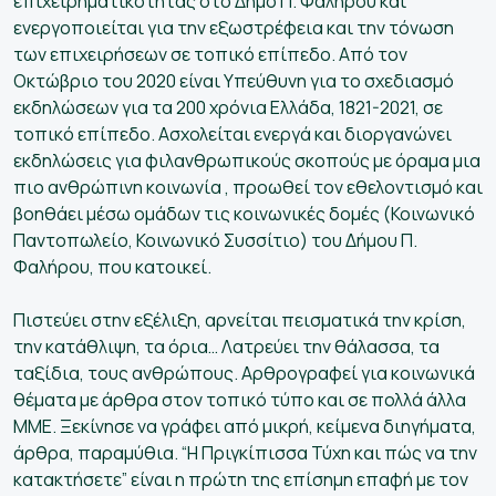
επιχειρηματικότητας στο Δήμο Π. Φαλήρου και
ενεργοποιείται για την εξωστρέφεια και την τόνωση
των επιχειρήσεων σε τοπικό επίπεδο. Από τον
Οκτώβριο του 2020 είναι Υπεύθυνη για το σχεδιασμό
εκδηλώσεων για τα 200 χρόνια Ελλάδα, 1821-2021, σε
τοπικό επίπεδο. Ασχολείται ενεργά και διοργανώνει
εκδηλώσεις για φιλανθρωπικούς σκοπούς με όραμα μια
πιο ανθρώπινη κοινωνία , προωθεί τον εθελοντισμό και
βοηθάει μέσω ομάδων τις κοινωνικές δομές (Κοινωνικό
Παντοπωλείο, Κοινωνικό Συσσίτιο) του Δήμου Π.
Φαλήρου, που κατοικεί.
Πιστεύει στην εξέλιξη, αρνείται πεισματικά την κρίση,
την κατάθλιψη, τα όρια… Λατρεύει την θάλασσα, τα
ταξίδια, τους ανθρώπους. Αρθρογραφεί για κοινωνικά
θέματα με άρθρα στον τοπικό τύπο και σε πολλά άλλα
ΜΜΕ. Ξεκίνησε να γράφει από μικρή, κείμενα διηγήματα,
άρθρα, παραμύθια. “Η Πριγκίπισσα Τύχη και πώς να την
κατακτήσετε” είναι η πρώτη της επίσημη επαφή με τον