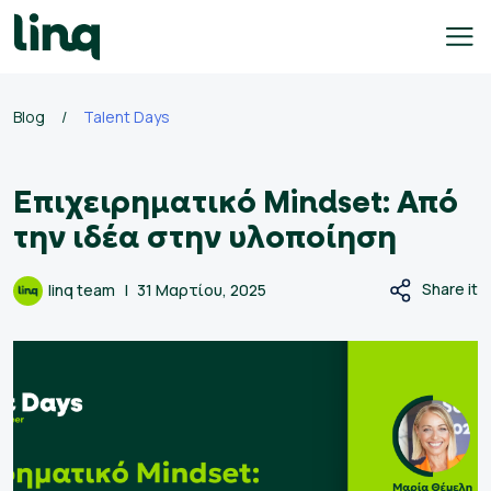
Skip
to
content
Blog
/
Talent Days
γοδότες
Επιχειρηματικό Mindset: Από
ολογισμός
σθού
την ιδέα στην υλοποίηση
σεις
Share it
linq team
31 Μαρτίου, 2025
γασίας
Ελληνικά