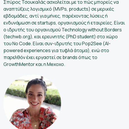
Σπύρος Τσουκαλάς ασχολείται με το πώς μπορείς να
αναπτύξεις λογισμικό (MVPs, products) σε μερικές
εβδομάδες, αντί για μήνες, παρέχοντας λύσεις ή
ενδυνάμωση σε startups, οργανισμούς ή εταιρείες. Είναι
ο ιδρυτής του οργανισμού Technology without Borders
(techwb.org), και ερευνητής (PhD student) στο χώρο
του No Code. Είναι συν-ιδρυτής του Pop2See (ΑΙ-
powered experiences για τυφλά άτομα), ενώ στο
παρελθόν έχει εργαστεί σε brands όπως το
GrowthMentor και η Μexoxo.