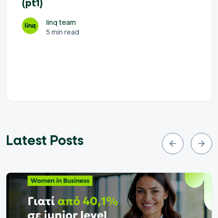
(pt1)
linq team
5 min read
Latest Posts