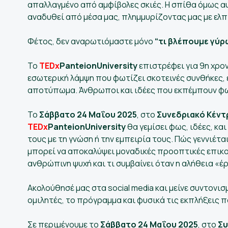
απαλλαγμένο από αμφίβολες σκιές. Η σπίθα όμως α
αναδυθεί από μέσα μας, πλημμυρίζοντας μας με ελ
Φέτος, δεν αναρωτιόμαστε μόνο
“τι βλέπουμε γύρ
Το
TEDx
PanteionUniversity
επιστρέφει για 9η χρον
εσωτερική λάμψη που φωτίζει σκοτεινές συνθήκες, ε
αποτύπωμα. Άνθρωποι και ιδέες που εκπέμπουν φως
Το
Σάββατο 24 Μαΐου 2025
, στο
Συνεδριακό Κέντ
TEDx
PanteionUniversity
θα γεμίσει φως, ιδέες, κ
τους με τη γνώση ή την εμπειρία τους. Πώς γεννιέτα
μπορεί να αποκαλύψει μοναδικές προοπτικές επικο
ανθρώπινη ψυχή και τι συμβαίνει όταν η αλήθεια «έ
Ακολούθησέ μας στα social media και μείνε συντονισμ
ομιλητές, το πρόγραμμα και φυσικά τις εκπλήξεις π
Σε περιμένουμε το
Σάββατο 24 Μαΐου 2025
, στο
Συ