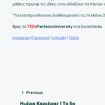
μάθεις πρώτ@ τις ιδέες «που αλλάζουν τα πάντα»
*Τα εισιτήρια θα είναι διαθέσιμα από τις 14 Μαΐου
Βρες το
TEDx
PanteionUniversity
στα Social Media
Instagram
|
Facebook
|
LinkedIn
|
Tiktok
Previous
Ημέρα Καριέρας | Το 5ο