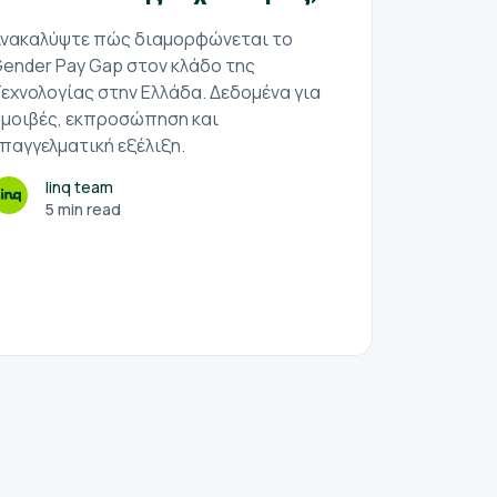
γυναί
νακαλύψτε πώς διαμορφώνεται το
μειοψ
ender Pay Gap στον κλάδο της
εχνολογίας στην Ελλάδα. Δεδομένα για
Πώς δι
μοιβές, εκπροσώπηση και
στον κλ
παγγελματική εξέλιξη.
Δείτε σ
εκπροσώ
linq team
5 min read
l
5