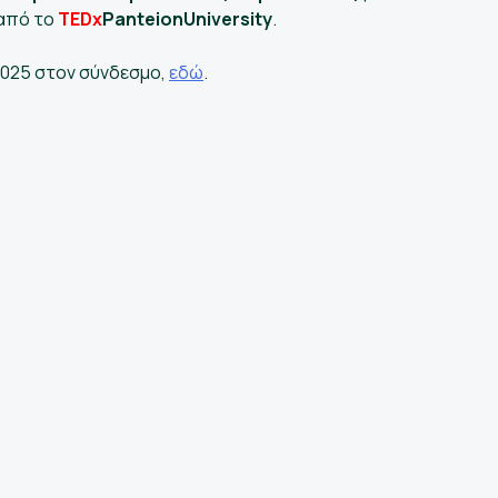
 από το
TEDx
PanteionUniversity
.
 2025 στον σύνδεσμο,
εδώ
.