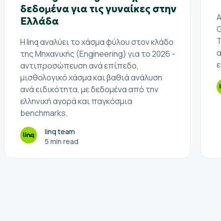
δεδομένα για τις γυναίκες στην
Α
Ελλάδα
G
Τ
Η linq αναλύει το χάσμα φύλου στον κλάδο
α
της Μηχανικής (Engineering) για το 2026 -
ε
αντιπροσώπευση ανά επίπεδο,
μισθολογικό χάσμα και βαθιά ανάλυση
ανά ειδικότητα, με δεδομένα από την
ελληνική αγορά και παγκόσμια
benchmarks.
linq team
5 min read