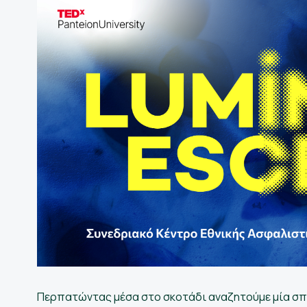
ετικά
άς
οψηφίους
Ελληνικά
Περπατώντας μέσα στο σκοτάδι αναζητούμε μία σπ