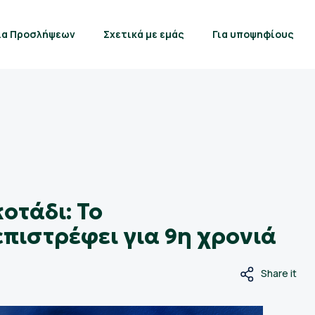
ία Προσλήψεων
Σχετικά με εμάς
Για υποψηφίους
οτάδι: Το
επιστρέφει για 9η χρονιά
Share it