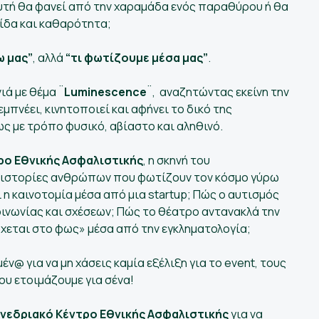
υτή θα φανεί από την χαραμάδα ενός παραθύρου ή θα
πίδα και καθαρότητα;
ω μας”
, αλλά
“τι φωτίζουμε μέσα μας”
.
ιά με θέμα ¨
Luminescence
¨, αναζητώντας εκείνη την
μπνέει, κινητοποιεί και αφήνει το δικό της
 με τρόπο φυσικό, αβίαστο και αληθινό.
ρο Εθνικής Ασφαλιστικής
, η σκηνή του
αι ιστορίες ανθρώπων που φωτίζουν τον κόσμο γύρω
ι η καινοτομία μέσα από μια startup; Πώς ο αυτισμός
ινωνίας και σχέσεων; Πώς το θέατρο αντανακλά την
ρχεται στο φως» μέσα από την εγκληματολογία;
έν@ για να μη χάσεις καμία εξέλιξη για το event, τους
ου ετοιμάζουμε για σένα!
νεδριακό Κέντρο Εθνικής Ασφαλιστικής
για να