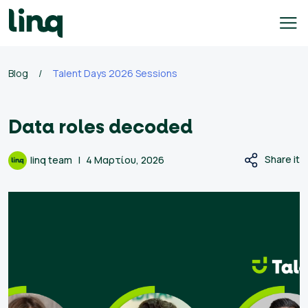
Skip
to
content
Blog
/
Talent Days 2026 Sessions
γοδότες
Data roles decoded
ολογισμός
σθού
Share it
linq team
4 Μαρτίου, 2026
σεις
γασίας
Ελληνικά