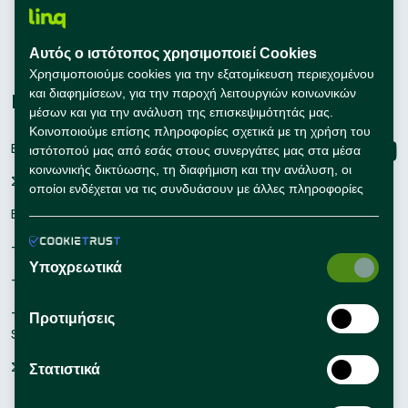
Εκπαίδευση
Αυτός ο ιστότοπος χρησιμοποιεί Cookies
Συμβουλές Καριέρας
Χρησιμοποιούμε cookies για την εξατομίκευση περιεχομένου
και διαφημίσεων, για την παροχή λειτουργιών κοινωνικών
Εταιρείες
Connect with us
μέσων και για την ανάλυση της επισκεψιμότητάς μας.
Κοινοποιούμε επίσης πληροφορίες σχετικά με τη χρήση του
Εγγραφή
ιστότοπού μας από εσάς στους συνεργάτες μας στα μέσα
κοινωνικής δικτύωσης, τη διαφήμιση και την ανάλυση, οι
Σύνδεση
οποίοι ενδέχεται να τις συνδυάσουν με άλλες πληροφορίες
που τους έχετε παράσχει ή που έχουν συλλέξει οι ίδιοι από
Εργαλεία Προσλήψεων
τη χρήση των υπηρεσιών τους από εσάς.
– Self Service Hiring Solutions
Υποχρεωτικά
– Talent Hiring Solutions
– Employer Branding
Προτιμήσεις
Solutions
Συμβουλές Προσλήψεων
Στατιστικά