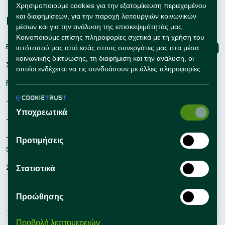
Χρησιμοποιούμε cookies για την εξατομίκευση περιεχομένου
και διαφημίσεων, για την παροχή λειτουργιών κοινωνικών
Εταιρείες
Connect with us
μέσων και για την ανάλυση της επισκεψιμότητάς μας.
Κοινοποιούμε επίσης πληροφορίες σχετικά με τη χρήση του
Εγγραφή
ιστότοπού μας από εσάς στους συνεργάτες μας στα μέσα
κοινωνικής δικτύωσης, τη διαφήμιση και την ανάλυση, οι
Σύνδεση
οποίοι ενδέχεται να τις συνδυάσουν με άλλες πληροφορίες
που τους έχετε παράσχει ή που έχουν συλλέξει οι ίδιοι από
Εργαλεία Προσλήψεων
τη χρήση των υπηρεσιών τους από εσάς.
– Self Service Hiring Solutions
Υποχρεωτικά
– Talent Hiring Solutions
– Employer Branding
Προτιμήσεις
Solutions
Συμβουλές Προσλήψεων
Στατιστικά
Προώθησης
Προβολή λεπτομερειών
Όροι Χρήσης
Πολιτική Απορρήτου