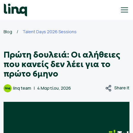
Skip
to
content
Blog
/
Talent Days 2026 Sessions
γοδότες
Πρώτη δουλειά: Οι αλήθειες
ολογισμός
σθού
που κανείς δεν λέει για το
πρώτο 6μηνο
σεις
γασίας
Share it
linq team
4 Μαρτίου, 2026
Ελληνικά