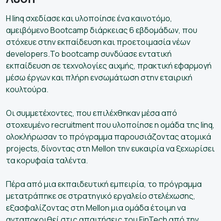
Η linq σχεδίασε και υλοποίησε ένα καινοτόμο,
αμειβόμενο Bootcamp διάρκειας 6 εβδομάδων, που
στόχευε στην εκπαίδευση και προετοιμασία νέων
developers.Το bootcamp συνδύασε εντατική
εκπαίδευση σε τεχνολογίες αιχμής, πρακτική εφαρμογή
μέσω έργων και πλήρη ενσωμάτωση στην εταιρική
κουλτούρα.
Οι συμμετέχοντες, που επιλέχθηκαν μέσα από
στοχευμένο recruitment που υλοποίησε η ομάδα της linq,
ολοκλήρωσαν το πρόγραμμα παρουσιάζοντας ατομικά
projects, δίνοντας στη Mellon την ευκαιρία να ξεχωρίσει
τα κορυφαία ταλέντα.
Πέρα από μια εκπαιδευτική εμπειρία, το πρόγραμμα
μετατράπηκε σε στρατηγικό εργαλείο στελέχωσης,
εξασφαλίζοντας στη Mellon μια ομάδα έτοιμη να
ανταποκριθεί στις απαιτήσεις του FinTech από την