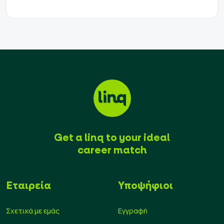
Get a linq to your ideal
career match
Εταιρεία
Υποψήφιοι
Σχετικά με εμάς
Εγγραφή