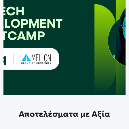
ετικά
άς
οψηφίους
Ελληνικά
Αποτελέσματα με Αξία