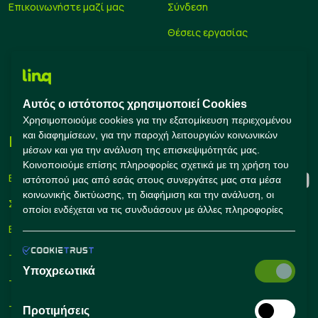
Επικοινωνήστε μαζί μας
Σύνδεση
Θέσεις εργασίας
Υπολογισμός μισθού
Εκπαίδευση
Αυτός ο ιστότοπος χρησιμοποιεί Cookies
Συμβουλές Καριέρας
Χρησιμοποιούμε cookies για την εξατομίκευση περιεχομένου
και διαφημίσεων, για την παροχή λειτουργιών κοινωνικών
Εταιρείες
Connect with us
μέσων και για την ανάλυση της επισκεψιμότητάς μας.
Κοινοποιούμε επίσης πληροφορίες σχετικά με τη χρήση του
Εγγραφή
ιστότοπού μας από εσάς στους συνεργάτες μας στα μέσα
κοινωνικής δικτύωσης, τη διαφήμιση και την ανάλυση, οι
Σύνδεση
οποίοι ενδέχεται να τις συνδυάσουν με άλλες πληροφορίες
που τους έχετε παράσχει ή που έχουν συλλέξει οι ίδιοι από
Εργαλεία Προσλήψεων
τη χρήση των υπηρεσιών τους από εσάς.
– Self Service Hiring Solutions
Υποχρεωτικά
– Talent Hiring Solutions
– Employer Branding
Προτιμήσεις