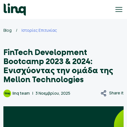
Skip
to
content
γαλεία
Blog
/
Ιστορίες Επιτυχίας
οσλήψεων
FinTech Development
Self
Service
Bootcamp 2023 & 2024:
Hiring
Ενισχύοντας την ομάδα της
Solutions
Mellon Technologies
Talent
Hiring
Share it
linq team
3 Νοεμβρίου, 2025
Solutions
Employer
Branding
Solutions