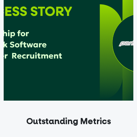
ετικά
άς
οψηφίους
Ελληνικά
Outstanding Metrics