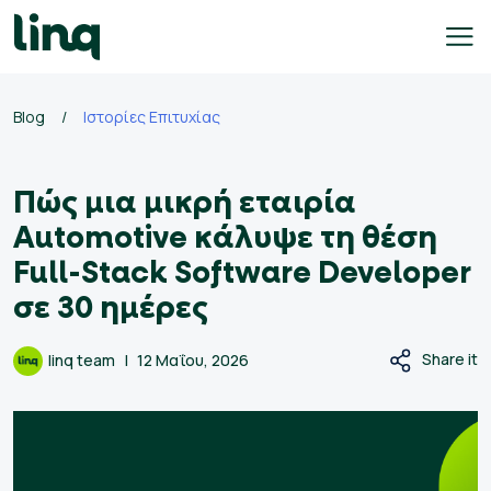
Skip
to
content
γαλεία
Blog
/
Ιστορίες Επιτυχίας
οσλήψεων
Πώς μια μικρή εταιρία
Self
Service
Automotive κάλυψε τη θέση
Hiring
Full-Stack Software Developer
Solutions
σε 30 ημέρες
Talent
Hiring
Share it
linq team
12 Μαΐου, 2026
Solutions
Employer
Branding
Solutions