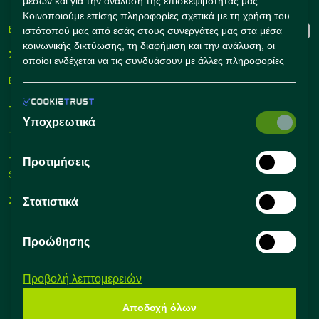
μέσων και για την ανάλυση της επισκεψιμότητάς μας.
Κοινοποιούμε επίσης πληροφορίες σχετικά με τη χρήση του
Εγγραφή
ιστότοπού μας από εσάς στους συνεργάτες μας στα μέσα
κοινωνικής δικτύωσης, τη διαφήμιση και την ανάλυση, οι
Σύνδεση
οποίοι ενδέχεται να τις συνδυάσουν με άλλες πληροφορίες
που τους έχετε παράσχει ή που έχουν συλλέξει οι ίδιοι από
Εργαλεία Προσλήψεων
τη χρήση των υπηρεσιών τους από εσάς.
– Self Service Hiring Solutions
Υποχρεωτικά
– Talent Hiring Solutions
– Employer Branding
Προτιμήσεις
Solutions
Συμβουλές Προσλήψεων
Στατιστικά
Προώθησης
Προβολή λεπτομερειών
Όροι Χρήσης
Πολιτική Απορρήτου
είστε
Αποδοχή όλων
@2024 All Rights Reserved