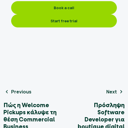
Book a call
Start free trial
Previous
Next
Πώς η Welcome
Πρόσληψη
Pickups κάλυψε τη
Software
θέση Commercial
Developer για
Business
boutique digital