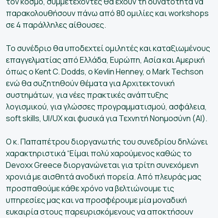
τον κόσμο, συμμετέχοντες θα έχουν τη δυνατότητα να
παρακολουθήσουν πάνω από 80 ομιλίες και workshops
ετικά
σε 4 παράλληλες αίθουσες.
άς
To συνέδριο θα υποδεχτεί ομιλητές και καταξιωμένους
επαγγελματίας από Ελλάδα, Ευρώπη, Ασία και Αμερική
όπως ο Kent C. Dodds, o Kevlin Henney, o Mark Techson
οψηφίους
ενώ θα συζητηθούν θέματα για Αρχιτεκτονική
συστημάτων, για νέες πρακτικές ανάπτυξης
Ελληνικά
λογισμικού, για γλώσσες προγραμματισμού, ασφάλεια,
soft skills, UI/UX και φυσικά για Τεχνητή Νοημοσύνη (ΑΙ).
Ο κ. Παπαπέτρου διοργανωτής του συνεδρίου δηλώνει
χαρακτηριστικά “Είμαι πολύ χαρούμενος καθώς το
Devoxx Greece διοργανώνεται για τρίτη συνεχόμενη
χρονιά με αισθητά ανοδική πορεία. Από πλευράς μας
προσπαθούμε κάθε χρόνο να βελτιώνουμε τις
υπηρεσίες μας και να προσφέρουμε μία μοναδική
ευκαιρία στους παρευρισκόμενους να αποκτήσουν