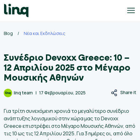
Skip
to
content
γαλεία
Blog
/
Νέα και Εκδηλώσεις
οσλήψεων
Συνέδριο Devoxx Greece: 10 –
Self
Service
12 Απριλίου 2025 στο Μέγαρο
Hiring
Μουσικής Αθηνών
Solutions
Talent
Share it
linq team
17 Φεβρουαρίου, 2025
Hiring
Solutions
Για τρίτη συνεχόμενη χρονιά το μεγαλύτερο συνέδριο
Employer
ανάπτυξης λογισμικού στην χώρα μας το Devoxx
Branding
Greece επιστρέφει στο Μέγαρο Μουσικής Αθηνών, από
Solutions
τις 10 ως τις 12 Απριλίου 2025. Για 3 ημέρες οι, από όλο