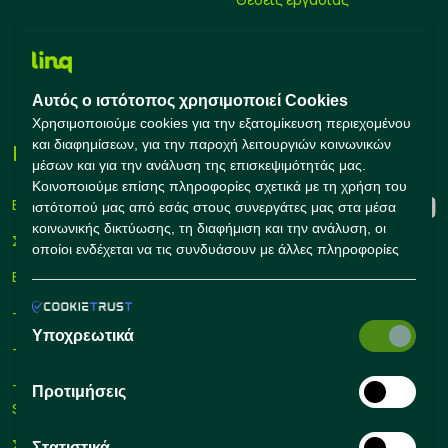
Υπολογισμός μισθού
Εκπαίδευση
Αυτός ο ιστότοπος χρησιμοποιεί Cookies
Συμβουλές Καριέρας
Χρησιμοποιούμε cookies για την εξατομίκευση περιεχομένου
και διαφημίσεων, για την παροχή λειτουργιών κοινωνικών
Εταιρείες
Connect with us
μέσων και για την ανάλυση της επισκεψιμότητάς μας.
Κοινοποιούμε επίσης πληροφορίες σχετικά με τη χρήση του
Εγγραφή
ιστότοπού μας από εσάς στους συνεργάτες μας στα μέσα
κοινωνικής δικτύωσης, τη διαφήμιση και την ανάλυση, οι
Σύνδεση
οποίοι ενδέχεται να τις συνδυάσουν με άλλες πληροφορίες
που τους έχετε παράσχει ή που έχουν συλλέξει οι ίδιοι από
Εργαλεία Προσλήψεων
τη χρήση των υπηρεσιών τους από εσάς.
– Self Service Hiring Solutions
Υποχρεωτικά
– Talent Hiring Solutions
– Employer Branding
Προτιμήσεις
Solutions
Συμβουλές Προσλήψεων
Στατιστικά