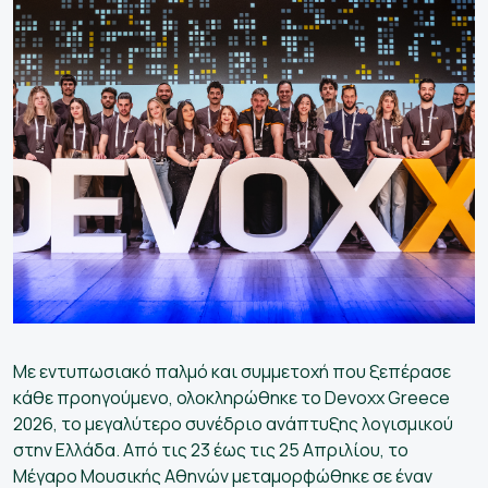
ετικά
άς
οψηφίους
Ελληνικά
Με εντυπωσιακό παλμό και συμμετοχή που ξεπέρασε
κάθε προηγούμενο, ολοκληρώθηκε το Devoxx Greece
2026, το μεγαλύτερο συνέδριο ανάπτυξης λογισμικού
στην Ελλάδα. Από τις 23 έως τις 25 Απριλίου, το
Μέγαρο Μουσικής Αθηνών μεταμορφώθηκε σε έναν