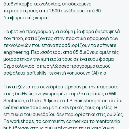
διεθνή κόμβο τεχνολογίας, υποδεχόμενο
περισσότερους από 1.500 συνέδρους από 30
διαφορετικές χώρες.
Το φετινό πρόγραμμα για ακόμη μία φορά έθεσε ψηλά
τον πήχη, εστιάζοντας στην πρακτική εφαρμογή των
τεχνολογιών που επαναπροσδιορίζουν το software
engineering. Περισσότεροι από 85 διεθνείς ομιλητές
μοιράστηκαν την εμπειρία τους σε ένα ευρύ φάσμα
θεματολογίας: όπως γλώσσες προγραμματισμού,
ασφάλεια, soft skills, τεχνητή νοημοσύνη (ΑΙ) κ.α.
Την ατζέντα του συνεδρίου τίμησαν με την παρουσία
τους διεθνώς αναγνωρισμένοι ομιλητές όπως o Will
Sentance, o Gojko Adjic και ο J. B. Rainsberger οι οποίοι
ενέπνευσαν το κοινό με τις κεντρικές τους ομιλίες. Η
επιτυχία του συνεδρίου δεν περιορίστηκε στις ομιλίες.
Τα workshops, το community corner και το mentorship
hub έδωσαν στους συμμετέχοντες την ευκαιρία για