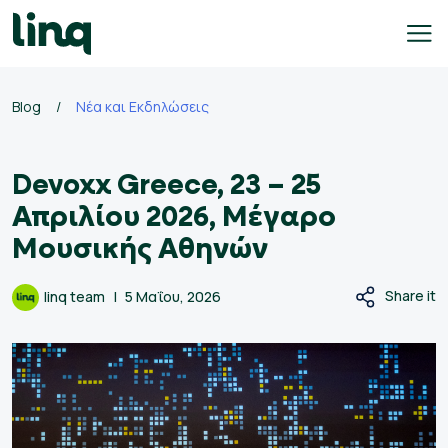
Skip
to
content
γαλεία
Blog
/
Νέα και Εκδηλώσεις
οσλήψεων
Devoxx Greece, 23 – 25
Self
Service
Απριλίου 2026, Μέγαρο
Hiring
Μουσικής Αθηνών
Solutions
Talent
Share it
linq team
5 Μαΐου, 2026
Hiring
Solutions
Employer
Branding
Solutions