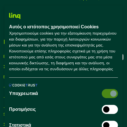
Υπολογισμός μισθού
Εκπαίδευση
Αυτός ο ιστότοπος χρησιμοποιεί Cookies
Συμβουλές Καριέρας
Χρησιμοποιούμε cookies για την εξατομίκευση περιεχομένου
και διαφημίσεων, για την παροχή λειτουργιών κοινωνικών
Εταιρείες
Connect with us
μέσων και για την ανάλυση της επισκεψιμότητάς μας.
Κοινοποιούμε επίσης πληροφορίες σχετικά με τη χρήση του
Εγγραφή
ιστότοπού μας από εσάς στους συνεργάτες μας στα μέσα
κοινωνικής δικτύωσης, τη διαφήμιση και την ανάλυση, οι
Σύνδεση
οποίοι ενδέχεται να τις συνδυάσουν με άλλες πληροφορίες
που τους έχετε παράσχει ή που έχουν συλλέξει οι ίδιοι από
Εργαλεία Προσλήψεων
τη χρήση των υπηρεσιών τους από εσάς.
– Self Service Hiring Solutions
Υποχρεωτικά
– Talent Hiring Solutions
– Employer Branding
Προτιμήσεις
Solutions
Συμβουλές Προσλήψεων
Στατιστικά