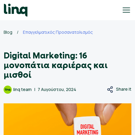
Skip
to
content
Blog
/
Επαγγελματικός Προσανατολισμός
γοδότες
Digital Marketing: 16
ολογισμός
σθού
μονοπάτια καριέρας και
μισθοί
σεις
γασίας
Share it
linq team
7 Αυγούστου, 2024
Ελληνικά