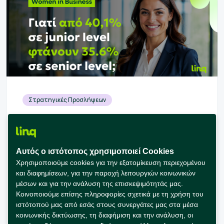
Στρατηγικές Προσλήψεων
Gender Pay Gap στον κλάδο του
Business: Τι αποκαλύπτουν τα
δεδομένα για τις αμοιβές και την
Αυτός ο ιστότοπος χρησιμοποιεί Cookies
εξέλιξη των γυναικών στην Ελλάδα
Χρησιμοποιούμε cookies για την εξατομίκευση περιεχομένου
και διαφημίσεων, για την παροχή λειτουργιών κοινωνικών
Ανακαλύψτε πώς διαμορφώνεται το Gender Pay
μέσων και για την ανάλυση της επισκεψιμότητάς μας.
Gap στον κλάδο του Business στην Ελλάδα.
Κοινοποιούμε επίσης πληροφορίες σχετικά με τη χρήση του
Δεδομένα για αμοιβές, εκπροσώπηση και
ιστότοπού μας από εσάς στους συνεργάτες μας στα μέσα
κοινωνικής δικτύωσης, τη διαφήμιση και την ανάλυση, οι
επαγγελματική εξέλιξη.