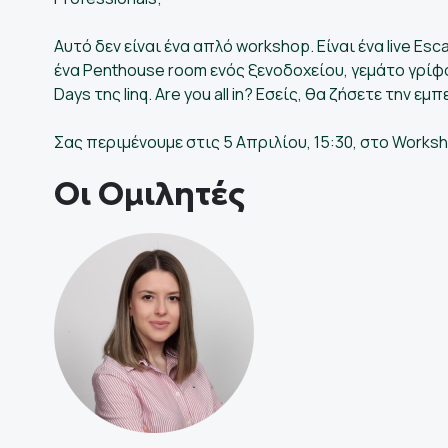
Αυτό δεν είναι ένα απλό workshop. Είναι ένα live E
ένα Penthouse room ενός ξενοδοχείου, γεμάτο γρίφο
Days της linq. Are you all in? Εσείς, θα ζήσετε την ε
Σας περιμένουμε στις 5 Απριλίου, 15:30, στo Work
Οι Ομιλητές