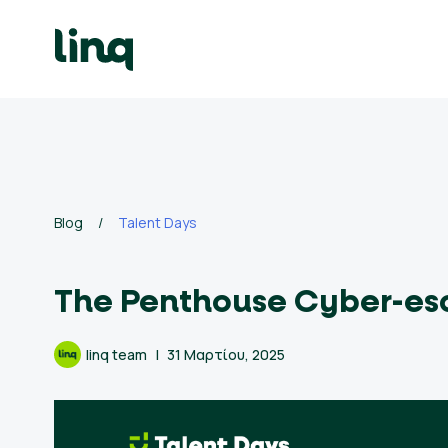
Skip
to
content
γοδότες
ολογισμός
σθού
Blog
/
Talent Days
σεις
γασίας
The Penthouse Cyber-e
Ελληνικά
linq team
31 Μαρτίου, 2025