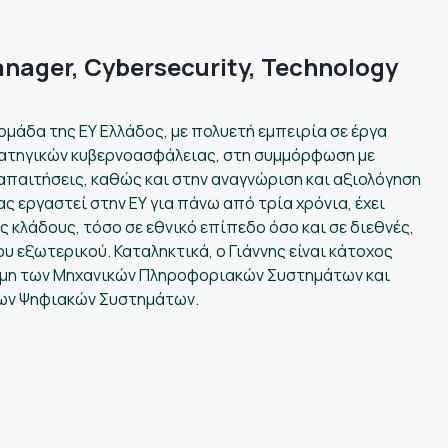
nager, Cybersecurity, Technology
y ομάδα της ΕΥ Ελλάδος, με πολυετή εμπειρία σε έργα
ρατηγικών κυβερνοασφάλειας, στη συμμόρφωση με
 απαιτήσεις, καθώς και στην αναγνώριση και αξιολόγηση
 εργαστεί στην ΕΥ για πάνω από τρία χρόνια, έχει
κλάδους, τόσο σε εθνικό επίπεδο όσο και σε διεθνές,
 εξωτερικού. Καταληκτικά, ο Γιάννης είναι κάτοχος
στήμη των Μηχανικών Πληροφοριακών Συστημάτων και
των Ψηφιακών Συστημάτων.