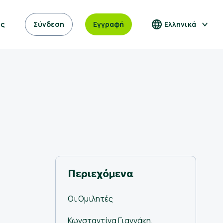
ας
Σύνδεση
Εγγραφή
Ελληνικά
Περιεχόμενα
Οι Ομιλητές
Κωνσταντίνα Γιαννάκη,